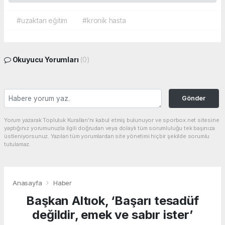
#uzaktan eğitim
#kronik hasta
Okuyucu Yorumları
(0)
Gönder
Yorum yazarak Topluluk Kuralları’nı kabul etmiş bulunuyor ve sporbox.net sitesine
yaptığınız yorumunuzla ilgili doğrudan veya dolaylı tüm sorumluluğu tek başınıza
üstleniyorsunuz. Yazılan tüm yorumlardan site yönetimi hiçbir şekilde sorumlu
tutulamaz.
Anasayfa
Haber
Başkan Altıok, ‘Başarı tesadüf
değildir, emek ve sabır ister’