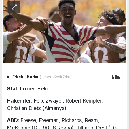
Erkek
|
Kadın
(Haberi Sesli Oku)
Stat:
Lumen Field
Hakemler:
Felix Zwayer, Robert Kempler,
Christian Dietz (Almanya)
ABD:
Freese, Freeman, Richards, Ream,
McKennie (Dk. 90+6 Reyna), Tillman, Dest (Dk.