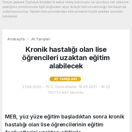
Yorum yazarak Topluluk Kuralları’nı kabul etmiş bulunuyor ve sporbox.net sitesine
yaptığınız yorumunuzla ilgili doğrudan veya dolaylı tüm sorumluluğu tek başınıza
üstleniyorsunuz. Yazılan tüm yorumlardan site yönetimi hiçbir şekilde sorumlu
tutulamaz.
Anasayfa
At Yarışları
Kronik hastalığı olan lise
öğrencileri uzaktan eğitim
alabilecek
AT YARIŞLARI
27.08.2020 - 15:11, Güncelleme: 18.05.2021 - 16:23
10373+ kez okundu.
MEB, yüz yüze eğitim başladıktan sonra kronik
hastalığı olan lise öğrencilerinin eğitim