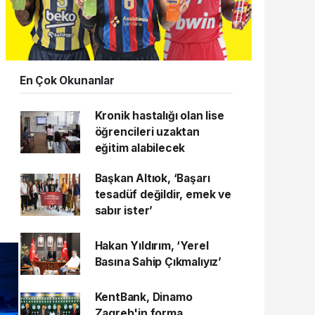
En Çok Okunanlar
Kronik hastalığı olan lise
öğrencileri uzaktan
eğitim alabilecek
Başkan Altıok, ‘Başarı
tesadüf değildir, emek ve
sabır ister’
Hakan Yıldırım, ‘Yerel
Basına Sahip Çıkmalıyız’
KentBank, Dinamo
Zagreb'in forma