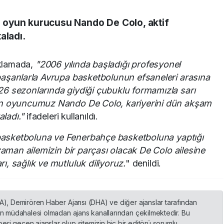
 oyun kurucusu Nando De Colo, aktif
aladı.
ıklamada,
"2006 yılında başladığı profesyonel
başarılarla Avrupa basketbolunun efsaneleri arasına
26 sezonlarında giydiği çubuklu formamızla sarı
nen oyuncumuz Nando De Colo, kariyerini dün akşam
ladı."
ifadeleri kullanıldı.
asketboluna ve Fenerbahçe basketboluna yaptığı
 zaman ailemizin bir parçası olacak De Colo ailesine
, sağlık ve mutluluk diliyoruz.
" denildi.
HA), Demirören Haber Ajansı (DHA) ve diğer ajanslar tarafından
nin müdahalesi olmadan ajans kanallarından çekilmektedir. Bu
ri geçen ajanslar olup sitemizin hiç bir editörü sorumlu