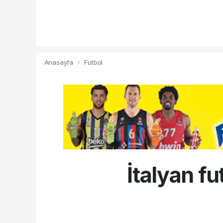
Anasayfa
Futbol
İtalyan f