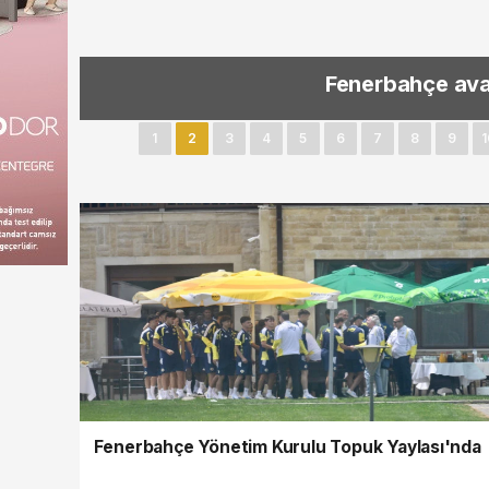
Salah, Trabzo
1
2
3
4
5
6
7
8
9
1
Fenerbahçe Yönetim Kurulu Topuk Yaylası'nda