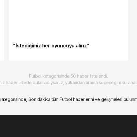
"İstediğimiz her oyuncuyu alırız"
Futbol kategorisinde 50 haber listelendi.
nız haber listede bulamadıysanız, yukarıdan arama seçeneğini kullanabil
kategorisinde, Son dakika tüm Futbol haberlerini ve gelişmeleri bulunm