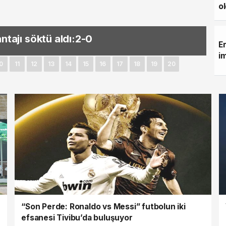
o
nspor için İstanbul'da
E
i
0
11
12
13
14
15
16
17
18
19
20
“Son Perde: Ronaldo vs Messi” futbolun iki
efsanesi Tivibu’da buluşuyor