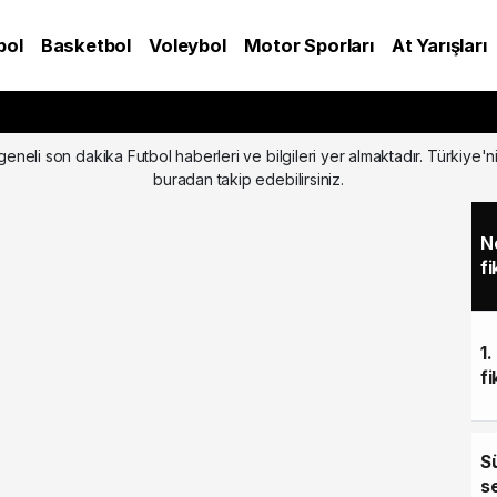
bol
Basketbol
Voleybol
Motor Sporları
At Yarışları
A
eneli son dakika Futbol haberleri ve bilgileri yer almaktadır. Türkiye'n
buradan takip edebilirsiniz.
N
fi
1.
fi
S
se