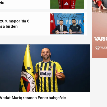
ldu
Anthony Taylor'a MHK'de
rzurumspor'da 6
mza birden
Vedat Muriç resmen Fenerbahçe'de