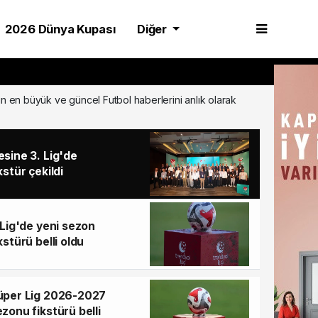
2026 Dünya Kupası
Diğer
in en büyük ve güncel Futbol haberlerini anlık olarak
esine 3. Lig'de
kstür çekildi
 Lig'de yeni sezon
kstürü belli oldu
üper Lig 2026-2027
zonu fikstürü belli