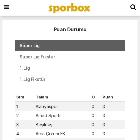
Puan Durumu
Süper Lig
Süper Lig Fikstür
1. Lig
1. Lig Fikstür
Sıra
Takım
O
Puan
1
Alanyaspor
0
0
2
Amed Sportif
0
0
3
Beşiktaş
0
0
4
Arca Çorum FK
0
0