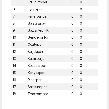
5
Erzurumspor
0
0
6
Eyüpspor
0
0
7
Fenerbahçe
0
0
8
Galatasaray
0
0
9
Gaziantep FK
0
0
10
Gençlerbirliği
0
0
11
Göztepe
0
0
12
Başakşehir
0
0
13
Kasımpaşa
0
0
14
Kocaelispor
0
0
15
Konyaspor
0
0
16
Rizespor
0
0
17
Samsunspor
0
0
18
Trabzonspor
0
0