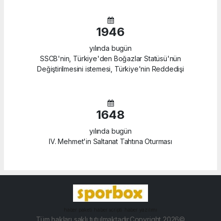
1946
yılında bugün
SSCB'nin, Türkiye'den Boğazlar Statüsü'nün
Değiştirilmesini istemesi, Türkiye'nin Reddedişi
1648
yılında bugün
IV. Mehmet'in Saltanat Tahtına Oturması
haber paketi
haber scripti
haber yazılımı
Tüm hakları saklı tutulmaktadır.Copyright 2026©