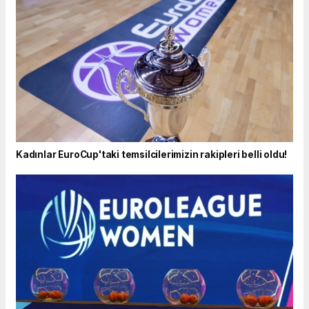
Kadınlar EuroCup'taki temsilcilerimizin rakipleri belli oldu!