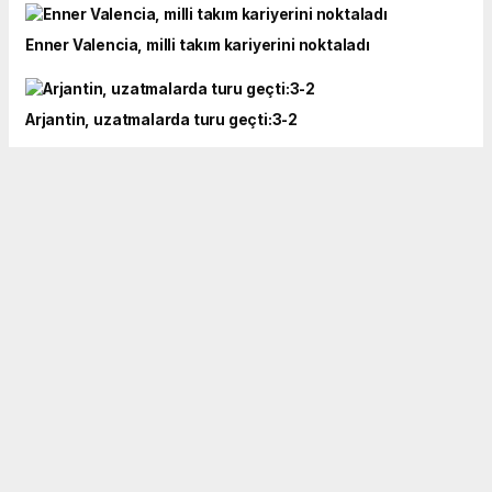
Enner Valencia, milli takım kariyerini noktaladı
Arjantin, uzatmalarda turu geçti:3-2
Kolombiya, Arias'ın golüyle son 16'ya yükseldi:1-0
Mısır, Avustralya'yı geçerek son 16'ya yükseldi:4-2
Üst üste 4. kez İsviçre, Dünya Kupası'nda son 16'ya
yükseldi:2-0
Hırvatistan'ı 90+4'te yıkan Portekiz son 16'da:2-1