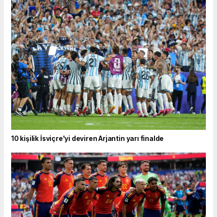
10 kişilik İsviçre'yi deviren Arjantin yarı finalde