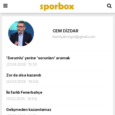
CEM DİZDAR
kamilyalcingol@gmail.com
'Sorumlu' yerine 'sorunları' aramak
(23.06.2026 : 15:12)
Zor da olsa kazandı
(24.03.2026 : 16:04)
İki farklı Fenerbahçe
(13.02.2026 : 16:54)
Gelişmeden kazanılamaz