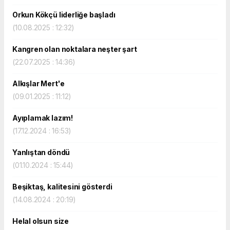
Orkun Kökçü liderliğe başladı
(10.08.2025 : 12:32)
Kangren olan noktalara neşter şart
(22.07.2025 : 14:36)
Alkışlar Mert'e
(09.01.2025 : 11:12)
Ayıplamak lazım!
(17.12.2024 : 16:53)
Yanlıştan döndü
(01.10.2024 : 15:44)
Beşiktaş, kalitesini gösterdi
(14.08.2024 : 20:19)
Helal olsun size