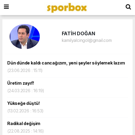
FATİH DOĞAN
kamilyalcingol@gmail.com
Dün dünde kaldı cancağızım, yeni şeyler söylemek lazım
(23.06.2026 : 15:11)
Üretim zayıf!
(24.03.2026 : 16:19)
Yükseğe düştü!
(13.02.2026 : 16:53)
Radikal değişim
(22.08.2025 : 14:16)