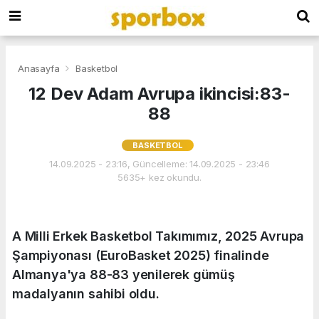
Anasayfa
Basketbol
12 Dev Adam Avrupa ikincisi:83-
88
BASKETBOL
14.09.2025 - 23:16, Güncelleme: 14.09.2025 - 23:46
5635+ kez okundu.
A Milli Erkek Basketbol Takımımız, 2025 Avrupa
Şampiyonası (EuroBasket 2025) finalinde
Almanya'ya 88-83 yenilerek gümüş
madalyanın sahibi oldu.