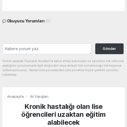
Okuyucu Yorumları
(0)
Gönder
Yorum yazarak Topluluk Kuralları’nı kabul etmiş bulunuyor ve sporbox.net sitesine
yaptığınız yorumunuzla ilgili doğrudan veya dolaylı tüm sorumluluğu tek başınıza
üstleniyorsunuz. Yazılan tüm yorumlardan site yönetimi hiçbir şekilde sorumlu
tutulamaz.
Anasayfa
At Yarışları
Kronik hastalığı olan lise
öğrencileri uzaktan eğitim
alabilecek