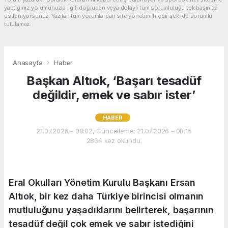
yaptığınız yorumunuzla ilgili doğrudan veya dolaylı tüm sorumluluğu tek başınıza
üstleniyorsunuz. Yazılan tüm yorumlardan site yönetimi hiçbir şekilde sorumlu
tutulamaz.
Anasayfa
Haber
Başkan Altıok, ‘Başarı tesadüf
değildir, emek ve sabır ister’
HABER
21.07.2026 - 08:02, Güncelleme: 21.07.2026 - 08:15
2864 kez okundu.
Eral Okulları Yönetim Kurulu Başkanı Ersan
Altıok, bir kez daha Türkiye birincisi olmanın
mutluluğunu yaşadıklarını belirterek, başarının
tesadüf değil çok emek ve sabır istediğini