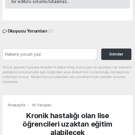
bir editörü sorumlu tutulamaz...
Okuyucu Yorumları
(0)
Gönder
Yorum yazarak Topluluk Kuralları’nı kabul etmiş bulunuyor ve sporbox.net sitesine
yaptığınız yorumunuzla ilgili doğrudan veya dolaylı tüm sorumluluğu tek başınıza
üstleniyorsunuz. Yazılan tüm yorumlardan site yönetimi hiçbir şekilde sorumlu
tutulamaz.
Anasayfa
At Yarışları
Kronik hastalığı olan lise
öğrencileri uzaktan eğitim
alabilecek