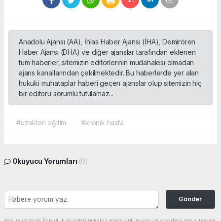
Anadolu Ajansı (AA), İhlas Haber Ajansı (İHA), Demirören
Haber Ajansı (DHA) ve diğer ajanslar tarafından eklenen
tüm haberler, sitemizin editörlerinin müdahalesi olmadan
ajans kanallarından çekilmektedir. Bu haberlerde yer alan
hukuki muhataplar haberi geçen ajanslar olup sitemizin hiç
bir editörü sorumlu tutulamaz...
#uzaktan eğitim
#kronik hasta
Okuyucu Yorumları
(0)
Gönder
Yorum yazarak Topluluk Kuralları’nı kabul etmiş bulunuyor ve sporbox.net sitesine