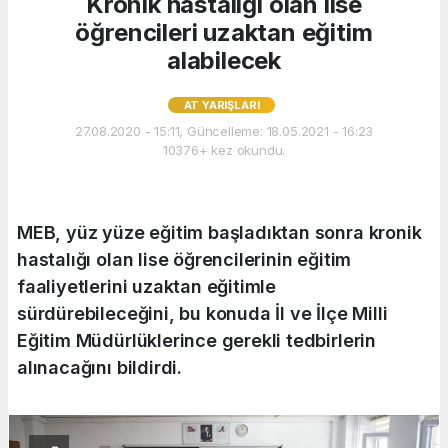
Kronik hastalığı olan lise
öğrencileri uzaktan eğitim
alabilecek
AT YARIŞLARI
27.08.2020 - 15:11, Güncelleme: 18.05.2021 - 16:23
10376+ kez okundu.
MEB, yüz yüze eğitim başladıktan sonra kronik
hastalığı olan lise öğrencilerinin eğitim
faaliyetlerini uzaktan eğitimle
sürdürebileceğini, bu konuda İl ve İlçe Milli
Eğitim Müdürlüklerince gerekli tedbirlerin
alınacağını bildirdi.