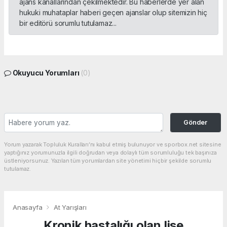
ajans kanallarından çekilmektedir. Bu haberlerde yer alan
hukuki muhataplar haberi geçen ajanslar olup sitemizin hiç
bir editörü sorumlu tutulamaz...
Okuyucu Yorumları
(0)
Gönder
Yorum yazarak Topluluk Kuralları’nı kabul etmiş bulunuyor ve sporbox.net sitesine
yaptığınız yorumunuzla ilgili doğrudan veya dolaylı tüm sorumluluğu tek başınıza
üstleniyorsunuz. Yazılan tüm yorumlardan site yönetimi hiçbir şekilde sorumlu
tutulamaz.
Anasayfa
At Yarışları
Kronik hastalığı olan lise