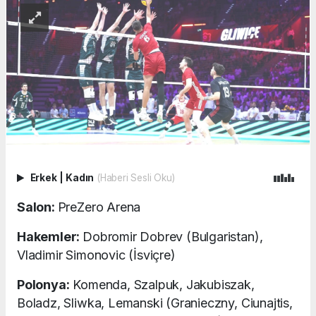
Erkek
|
Kadın
(Haberi Sesli Oku)
Salon:
PreZero Arena
Hakemler:
Dobromir Dobrev (Bulgaristan),
Vladimir Simonovic (İsviçre)
Polonya:
Komenda, Szalpuk, Jakubiszak,
Boladz, Sliwka, Lemanski (Granieczny, Ciunajtis,