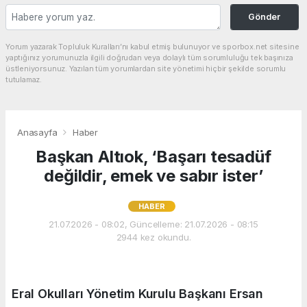
Gönder
Yorum yazarak Topluluk Kuralları’nı kabul etmiş bulunuyor ve sporbox.net sitesine
yaptığınız yorumunuzla ilgili doğrudan veya dolaylı tüm sorumluluğu tek başınıza
üstleniyorsunuz. Yazılan tüm yorumlardan site yönetimi hiçbir şekilde sorumlu
tutulamaz.
Anasayfa
Haber
Başkan Altıok, ‘Başarı tesadüf
değildir, emek ve sabır ister’
HABER
21.07.2026 - 08:02, Güncelleme: 21.07.2026 - 08:15
2944 kez okundu.
Eral Okulları Yönetim Kurulu Başkanı Ersan