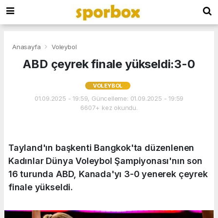
Anasayfa
Voleybol
ABD çeyrek finale yükseldi:3-0
VOLEYBOL
01.09.2025 - 19:59, Güncelleme: 01.09.2025 - 19:59
6607+ kez okundu.
Tayland'ın başkenti Bangkok'ta düzenlenen
Kadınlar Dünya Voleybol Şampiyonası'nın son
16 turunda ABD, Kanada'yı 3-0 yenerek çeyrek
finale yükseldi.