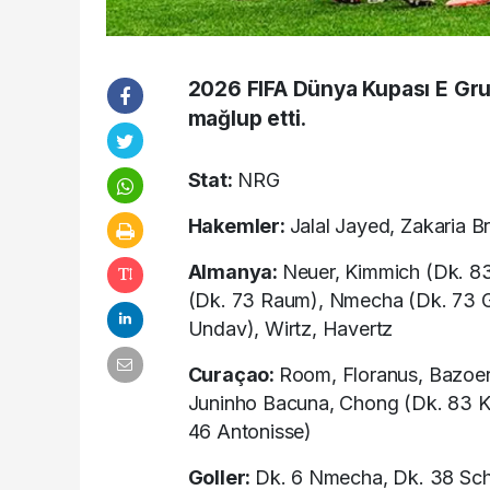
2026 FIFA Dünya Kupası E Gru
mağlup etti.
Stat:
NRG
Hakemler:
Jalal Jayed, Zakaria B
Almanya:
Neuer, Kimmich (Dk. 83
(Dk. 73 Raum), Nmecha (Dk. 73 Go
Undav), Wirtz, Havertz
Curaçao:
Room, Floranus, Bazoer
Juninho Bacuna, Chong (Dk. 83 Ka
46 Antonisse)
Goller:
Dk. 6 Nmecha, Dk. 38 Schl