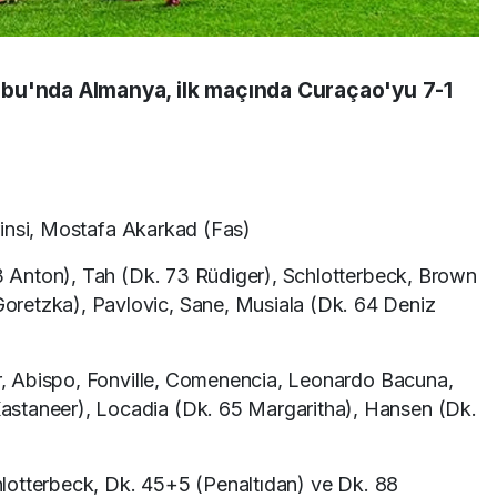
bu'nda Almanya, ilk maçında Curaçao'yu 7-1
rinsi, Mostafa Akarkad (Fas)
 Anton), Tah (Dk. 73 Rüdiger), Schlotterbeck, Brown
retzka), Pavlovic, Sane, Musiala (Dk. 64 Deniz
, Abispo, Fonville, Comenencia, Leonardo Bacuna,
staneer), Locadia (Dk. 65 Margaritha), Hansen (Dk.
otterbeck, Dk. 45+5 (Penaltıdan) ve Dk. 88