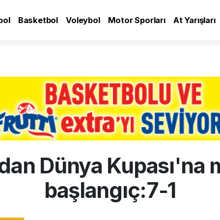
bol
Basketbol
Voleybol
Motor Sporları
At Yarışları
A
dan Dünya Kupası'na
başlangıç:7-1