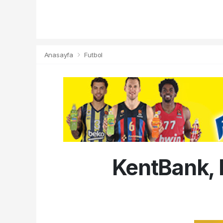
Anasayfa
Futbol
KentBank, 