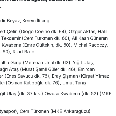
.
ir Beyaz, Kerem İlitangil
ert Çetin (Diogo Coelho dk. 84), Özgür Aktas, Halil
t Tekdemir (Cem Türkmen dk. 60), Ali Kaan Güneren
u Kwabena (Emre Gültekin, dk. 60), Michal Racoczy,
 60), Rjiad Bajic
 Talha Garip (Metehan Ünal dk. 62), Yiğit Ulaş,
ı Ataş (Murat Şamil Güler dk. 46), Emircan
er (Enes Savucu dk. 76), Eray Şişman (Kürşat Yılmaz
Atcı (Osman Katipoğlu dk. 76), Umut Tanış
), Yiğit Ulaş (dk. 37 k.k.) Owusu Kwabena (dk. 52) (MKE
latyaspor), Cem Türkmen (MKE Ankaragücü)