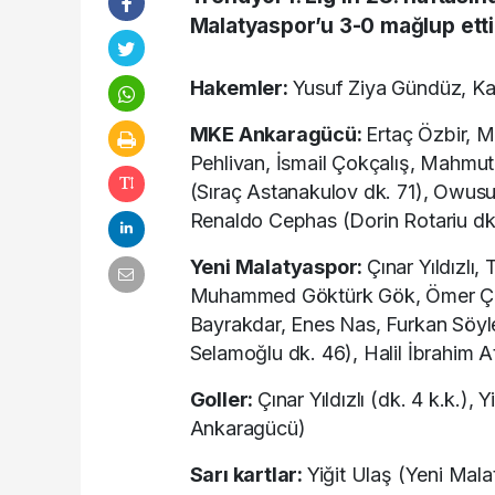
Malatyaspor’u 3-0 mağlup etti
Hakemler:
Yusuf Ziya Gündüz, Kad
MKE Ankaragücü:
Ertaç Özbir, M
Pehlivan, İsmail Çokçalış, Mahmu
(Sıraç Astanakulov dk. 71), Owus
Renaldo Cephas (Dorin Rotariu dk.
Yeni Malatyaspor:
Çınar Yıldızlı,
Muhammed Göktürk Gök, Ömer Çağr
Bayrakdar, Enes Nas, Furkan Söyl
Selamoğlu dk. 46), Halil İbrahim 
Goller:
Çınar Yıldızlı (dk. 4 k.k.
Ankaragücü)
Sarı kartlar:
Yiğit Ulaş (Yeni Ma