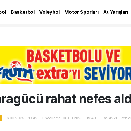
bol
Basketbol
Voleybol
Motor Sporları
At Yarışları
A
ragücü rahat nefes ald
06.03.2025 - 19:42, Güncelleme: 06.03.2025 - 19:48
4271+ kez o