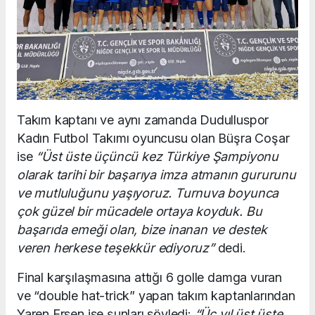
Takım kaptanı ve aynı zamanda Dudulluspor
Kadın Futbol Takımı oyuncusu olan Büşra Coşar
ise
“Üst üste üçüncü kez Türkiye Şampiyonu
olarak tarihi bir başarıya imza atmanın gururunu
ve mutluluğunu yaşıyoruz. Turnuva boyunca
çok güzel bir mücadele ortaya koyduk. Bu
başarıda emeği olan, bize inanan ve destek
veren herkese teşekkür ediyoruz”
dedi.
Final karşılaşmasına attığı 6 golle damga vuran
ve “double hat-trick” yapan takım kaptanlarından
Yaren Ersen ise şunları söyledi:
“Üç yıl üst üste