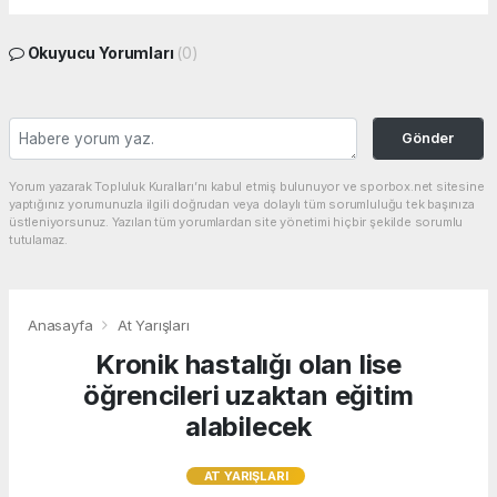
Okuyucu Yorumları
(0)
Gönder
Yorum yazarak Topluluk Kuralları’nı kabul etmiş bulunuyor ve sporbox.net sitesine
yaptığınız yorumunuzla ilgili doğrudan veya dolaylı tüm sorumluluğu tek başınıza
üstleniyorsunuz. Yazılan tüm yorumlardan site yönetimi hiçbir şekilde sorumlu
tutulamaz.
Anasayfa
At Yarışları
Kronik hastalığı olan lise
öğrencileri uzaktan eğitim
alabilecek
AT YARIŞLARI