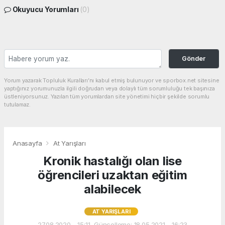
Okuyucu Yorumları
(0)
Gönder
Yorum yazarak Topluluk Kuralları’nı kabul etmiş bulunuyor ve sporbox.net sitesine
yaptığınız yorumunuzla ilgili doğrudan veya dolaylı tüm sorumluluğu tek başınıza
üstleniyorsunuz. Yazılan tüm yorumlardan site yönetimi hiçbir şekilde sorumlu
tutulamaz.
Anasayfa
At Yarışları
Kronik hastalığı olan lise
öğrencileri uzaktan eğitim
alabilecek
AT YARIŞLARI
27.08.2020 - 15:11, Güncelleme: 18.05.2021 - 16:23