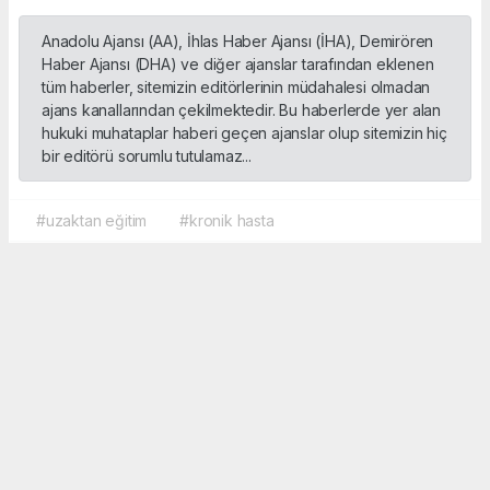
Anadolu Ajansı (AA), İhlas Haber Ajansı (İHA), Demirören
Haber Ajansı (DHA) ve diğer ajanslar tarafından eklenen
tüm haberler, sitemizin editörlerinin müdahalesi olmadan
ajans kanallarından çekilmektedir. Bu haberlerde yer alan
hukuki muhataplar haberi geçen ajanslar olup sitemizin hiç
bir editörü sorumlu tutulamaz...
#uzaktan eğitim
#kronik hasta
Okuyucu Yorumları
(0)
Gönder
Yorum yazarak Topluluk Kuralları’nı kabul etmiş bulunuyor ve sporbox.net sitesine
yaptığınız yorumunuzla ilgili doğrudan veya dolaylı tüm sorumluluğu tek başınıza
üstleniyorsunuz. Yazılan tüm yorumlardan site yönetimi hiçbir şekilde sorumlu
tutulamaz.