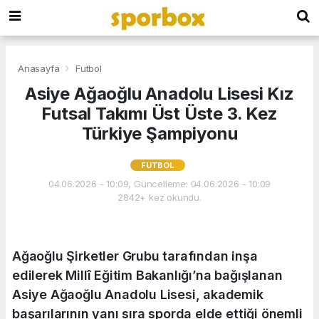
Anasayfa
Futbol
Asiye Ağaoğlu Anadolu Lisesi Kız
Futsal Takımı Üst Üste 3. Kez
Türkiye Şampiyonu
FUTBOL
04.06.2026 - 10:09, Güncelleme: 04.06.2026 - 10:09
2842+ kez okundu.
Ağaoğlu Şirketler Grubu tarafından inşa
edilerek Millî Eğitim Bakanlığı’na bağışlanan
Asiye Ağaoğlu Anadolu Lisesi, akademik
başarılarının yanı sıra sporda elde ettiği önemli