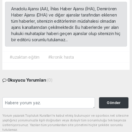
Anadolu Ajansı (AA), İhlas Haber Ajansı (İHA), Demirören
Haber Ajansı (DHA) ve diğer ajanslar tarafından eklenen
tüm haberler, sitemizin editörlerinin müdahalesi olmadan
ajans kanallarından çekilmektedir. Bu haberlerde yer alan
hukuki muhataplar haberi geçen ajanslar olup sitemizin hiç
bir editörü sorumlu tutulamaz...
#uzaktan eğitim
#kronik hasta
Okuyucu Yorumları
(0)
Gönder
Yorum yazarak Topluluk Kuralları’nı kabul etmiş bulunuyor ve sporbox.net sitesine
yaptığınız yorumunuzla ilgili doğrudan veya dolaylı tüm sorumluluğu tek başınıza
üstleniyorsunuz. Yazılan tüm yorumlardan site yönetimi hiçbir şekilde sorumlu
tutulamaz.