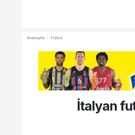
Anasayfa
Futbol
İtalyan f