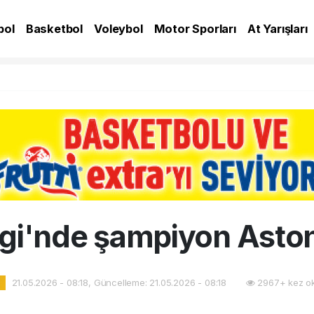
bol
Basketbol
Voleybol
Motor Sporları
At Yarışları
A
gi'nde şampiyon Aston
21.05.2026 - 08:18, Güncelleme: 21.05.2026 - 08:18
2967+ kez o