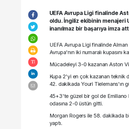
UEFA Avrupa Ligi finalinde Ast
oldu. İngiliz ekibinin menajer
inanılmaz bir başarıya imza att
UEFA Avrupa Ligi finalinde Alman tem
Avrupa'nın iki numaralı kupasını ka
Mücadeleyi 3-0 kazanan Aston Vill
Kupa 2'yi en çok kazanan teknik d
42. dakikada Youri Tielemans'ın gü
45+3'te güzel bir gol de Emiliano 
odasına 2-0 üstün gitti.
Morgan Rogers ile 58. dakikada bir
yaptı.