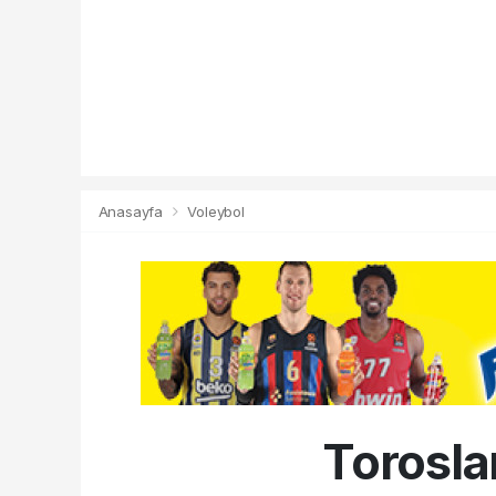
Anasayfa
Voleybol
Toroslar