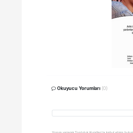
Okuyucu Yorumları
(0)
Yorum yazarak Topluluk Kuralları’nı kabul etmiş bulu