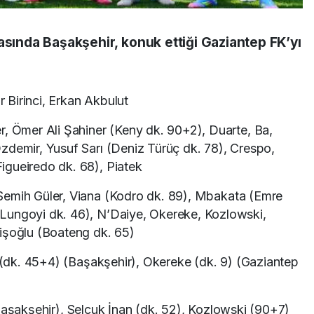
asında Başakşehir, konuk ettiği Gaziantep FK’yı
 Birinci, Erkan Akbulut
Ömer Ali Şahiner (Keny dk. 90+2), Duarte, Ba,
zdemir, Yusuf Sarı (Deniz Türüç dk. 78), Crespo,
igueiredo dk. 68), Piatek
Semih Güler, Viana (Kodro dk. 89), Mbakata (Emre
Lungoyi dk. 46), N’Daiye, Okereke, Kozlowski,
işoğlu (Boateng dk. 65)
c (dk. 45+4) (Başakşehir), Okereke (dk. 9) (Gaziantep
Başakşehir), Selçuk İnan (dk. 52), Kozlowski (90+7)