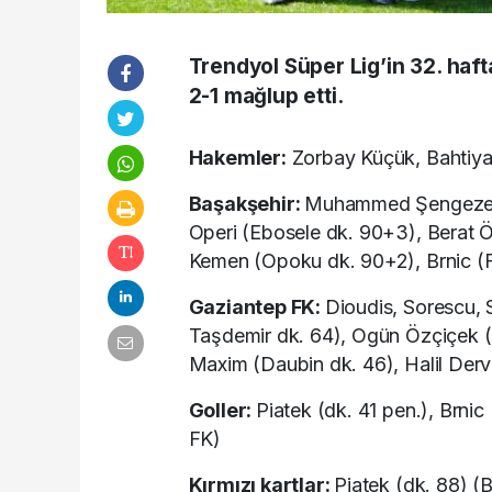
Trendyol Süper Lig’in 32. haft
2-1 mağlup etti.
Hakemler:
Zorbay Küçük, Bahtiyar
Başakşehir:
Muhammed Şengezer, 
Operi (Ebosele dk. 90+3), Berat Ö
Kemen (Opoku dk. 90+2), Brnic (F
Gaziantep FK:
Dioudis, Sorescu, 
Taşdemir dk. 64), Ogün Özçiçek (
Maxim (Daubin dk. 46), Halil Derv
Goller:
Piatek (dk. 41 pen.), Brni
FK)
Kırmızı kartlar:
Piatek (dk. 88) (