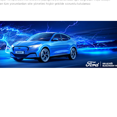
an tüm yorumlardan site yönetimi hiçbir şekilde sorumlu tutulamaz.