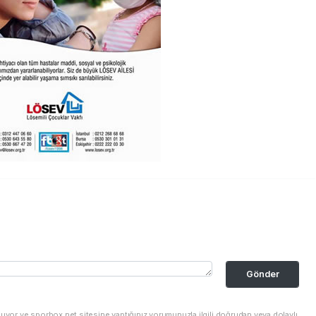
Gönder
nuyor ve sporbox.net sitesine yaptığınız yorumunuzla ilgili doğrudan veya dolaylı