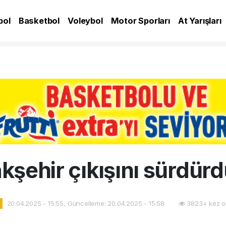
bol
Basketbol
Voleybol
Motor Sporları
At Yarışları
A
kşehir çıkışını sürdürd
20.04.2025 - 15:55, Güncelleme: 20.04.2025 - 15:58
3823+ kez o