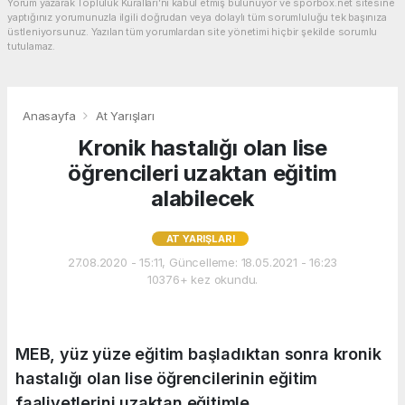
Yorum yazarak Topluluk Kuralları’nı kabul etmiş bulunuyor ve sporbox.net sitesine
yaptığınız yorumunuzla ilgili doğrudan veya dolaylı tüm sorumluluğu tek başınıza
üstleniyorsunuz. Yazılan tüm yorumlardan site yönetimi hiçbir şekilde sorumlu
tutulamaz.
Anasayfa
At Yarışları
Kronik hastalığı olan lise
öğrencileri uzaktan eğitim
alabilecek
AT YARIŞLARI
27.08.2020 - 15:11, Güncelleme: 18.05.2021 - 16:23
10376+ kez okundu.
MEB, yüz yüze eğitim başladıktan sonra kronik
hastalığı olan lise öğrencilerinin eğitim
faaliyetlerini uzaktan eğitimle