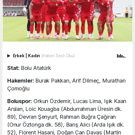
Erkek
|
Kadın
(Haberi Sesli Oku)
Stat:
Bolu Atatürk
Hakemler:
Burak Pakkan, Arif Dilmeç, Murathan
Çomoğlu
Boluspor:
Orkun Özdemir, Lucas Lima, Işık Kaan
Arslan, Loic Kouagba (Abdurrahman Üresin dk.
89), Devran Şenyurt, Rahman Buğra Çağıran
(Onur Öztonga dk. 58), Barış Alıcı (Arda Işık dk.
52), Florent Hasani, Doğan Can Davas (Martin