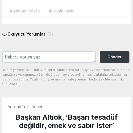
#uzaktan eğitim
#kronik hasta
Okuyucu Yorumları
(0)
Gönder
Yorum yazarak Topluluk Kuralları’nı kabul etmiş bulunuyor ve sporbox.net sitesine
yaptığınız yorumunuzla ilgili doğrudan veya dolaylı tüm sorumluluğu tek başınıza
üstleniyorsunuz. Yazılan tüm yorumlardan site yönetimi hiçbir şekilde sorumlu
tutulamaz.
Anasayfa
Haber
Başkan Altıok, ‘Başarı tesadüf
değildir, emek ve sabır ister’