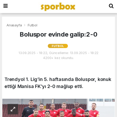
Anasayfa
Futbol
Boluspor evinde galip:2-0
FUTBOL
13.09.2025 - 18:22, Güncelleme: 13.09.2025 - 18:22
4200+ kez okundu.
Trendyol 1. Lig’in 5. haftasında Boluspor, konuk
ettiği Manisa FK’yı 2-0 mağlup etti.