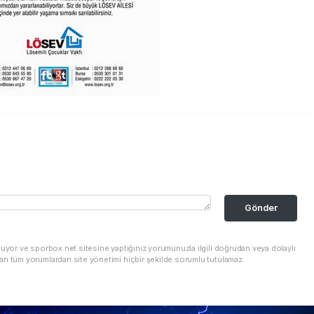
Gönder
nuyor ve sporbox.net sitesine yaptığınız yorumunuzla ilgili doğrudan veya dolaylı
an tüm yorumlardan site yönetimi hiçbir şekilde sorumlu tutulamaz.