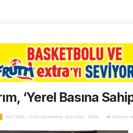
ım, ‘Yerel Basına Sahi
29.07.2026 - 07:45, Güncelleme: 29.07.2026 - 08:06
2493 kez o