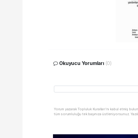
Okuyucu Yorumları
(0)
Yorum yazarak Topluluk Kuralları’nı kabul etmiş bulu
tüm sorumluluğu tek başınıza üstleniyorsunuz. Yazıl