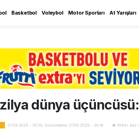
bol
Basketbol
Voleybol
Motor Sporları
At Yarışları
A
zilya dünya üçüncüsü
07.09.2025 - 20:14, Güncelleme: 07.09.2025 - 20:14
6140+ kez 
l