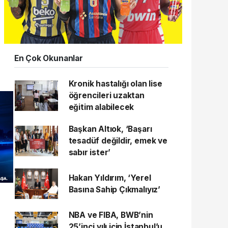
En Çok Okunanlar
Kronik hastalığı olan lise
öğrencileri uzaktan
eğitim alabilecek
Başkan Altıok, ‘Başarı
tesadüf değildir, emek ve
sabır ister’
Hakan Yıldırım, ‘Yerel
Basına Sahip Çıkmalıyız’
NBA ve FIBA, BWB’nin
25’inci yılı için İstanbul’u