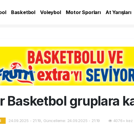
bol
Basketbol
Voleybol
Motor Sporları
At Yarışları
A
 Basketbol gruplara k
24.09.2025 - 21:19, Güncelleme: 24.09.2025 - 21:19
4076+ kez 
l