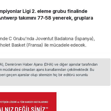
piyonlar Ligi 2. eleme grubu finalinde
Antwerp takımını 77-58 yenerek, gruplara
'nde C Grubu'nda Joventut Badalona (İspanya),
Cholet Basket (Fransa) ile mücadele edecek.
HA), Demirören Haber Ajansı (DHA) ve diğer ajanslar tarafından
nin müdahalesi olmadan ajans kanallarından çekilmektedir. Bu
ri geçen ajanslar olup sitemizin hiç bir editörü sorumlu