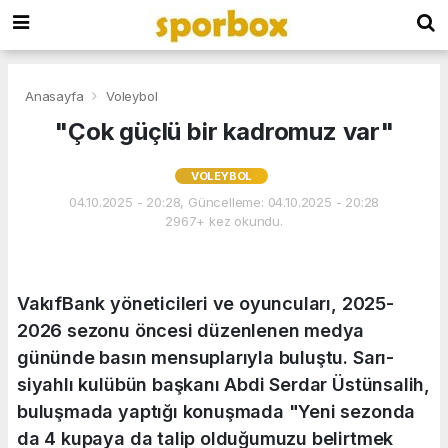
Anasayfa
Voleybol
"Çok güçlü bir kadromuz var"
VOLEYBOL
04.10.2025 - 20:28, Güncelleme: 04.10.2025 - 20:28
2967+ kez okundu.
VakıfBank yöneticileri ve oyuncuları, 2025-
2026 sezonu öncesi düzenlenen medya
gününde basın mensuplarıyla buluştu. Sarı-
siyahlı kulübün başkanı Abdi Serdar Üstünsalih,
buluşmada yaptığı konuşmada "Yeni sezonda
da 4 kupaya da talip olduğumuzu belirtmek