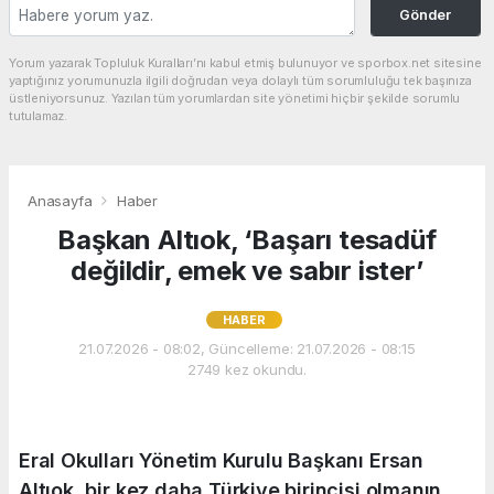
Gönder
Yorum yazarak Topluluk Kuralları’nı kabul etmiş bulunuyor ve sporbox.net sitesine
yaptığınız yorumunuzla ilgili doğrudan veya dolaylı tüm sorumluluğu tek başınıza
üstleniyorsunuz. Yazılan tüm yorumlardan site yönetimi hiçbir şekilde sorumlu
tutulamaz.
Anasayfa
Haber
Başkan Altıok, ‘Başarı tesadüf
değildir, emek ve sabır ister’
HABER
21.07.2026 - 08:02, Güncelleme: 21.07.2026 - 08:15
2749 kez okundu.
Eral Okulları Yönetim Kurulu Başkanı Ersan
Altıok, bir kez daha Türkiye birincisi olmanın