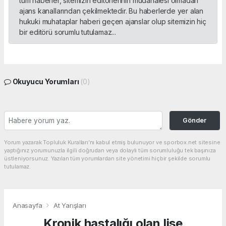
tüm haberler, sitemizin editörlerinin müdahalesi olmadan
ajans kanallarından çekilmektedir. Bu haberlerde yer alan
hukuki muhataplar haberi geçen ajanslar olup sitemizin hiç
bir editörü sorumlu tutulamaz...
Okuyucu Yorumları
(0)
Gönder
Yorum yazarak Topluluk Kuralları’nı kabul etmiş bulunuyor ve sporbox.net sitesine
yaptığınız yorumunuzla ilgili doğrudan veya dolaylı tüm sorumluluğu tek başınıza
üstleniyorsunuz. Yazılan tüm yorumlardan site yönetimi hiçbir şekilde sorumlu
tutulamaz.
Anasayfa
At Yarışları
Kronik hastalığı olan lise