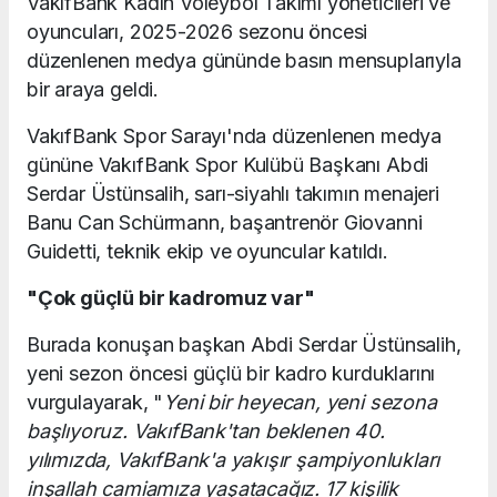
VakıfBank Kadın Voleybol Takımı yöneticileri ve
oyuncuları, 2025-2026 sezonu öncesi
düzenlenen medya gününde basın mensuplarıyla
bir araya geldi.
VakıfBank Spor Sarayı'nda düzenlenen medya
gününe VakıfBank Spor Kulübü Başkanı Abdi
Serdar Üstünsalih, sarı-siyahlı takımın menajeri
Banu Can Schürmann, başantrenör Giovanni
Guidetti, teknik ekip ve oyuncular katıldı.
"Çok güçlü bir kadromuz var"
Burada konuşan başkan Abdi Serdar Üstünsalih,
yeni sezon öncesi güçlü bir kadro kurduklarını
vurgulayarak, "
Yeni bir heyecan, yeni sezona
başlıyoruz. VakıfBank'tan beklenen 40.
yılımızda, VakıfBank'a yakışır şampiyonlukları
inşallah camiamıza yaşatacağız. 17 kişilik