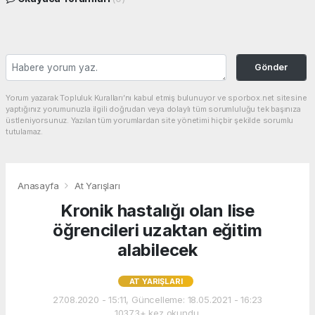
Gönder
Yorum yazarak Topluluk Kuralları’nı kabul etmiş bulunuyor ve sporbox.net sitesine
yaptığınız yorumunuzla ilgili doğrudan veya dolaylı tüm sorumluluğu tek başınıza
üstleniyorsunuz. Yazılan tüm yorumlardan site yönetimi hiçbir şekilde sorumlu
tutulamaz.
Anasayfa
At Yarışları
Kronik hastalığı olan lise
öğrencileri uzaktan eğitim
alabilecek
AT YARIŞLARI
27.08.2020 - 15:11, Güncelleme: 18.05.2021 - 16:23
10373+ kez okundu.