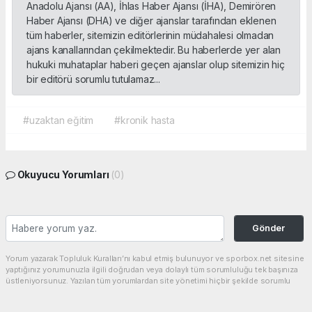
Anadolu Ajansı (AA), İhlas Haber Ajansı (İHA), Demirören
Haber Ajansı (DHA) ve diğer ajanslar tarafından eklenen
tüm haberler, sitemizin editörlerinin müdahalesi olmadan
ajans kanallarından çekilmektedir. Bu haberlerde yer alan
hukuki muhataplar haberi geçen ajanslar olup sitemizin hiç
bir editörü sorumlu tutulamaz...
#uzaktan eğitim
#kronik hasta
Okuyucu Yorumları
(0)
Gönder
Yorum yazarak Topluluk Kuralları’nı kabul etmiş bulunuyor ve sporbox.net sitesine
yaptığınız yorumunuzla ilgili doğrudan veya dolaylı tüm sorumluluğu tek başınıza
üstleniyorsunuz. Yazılan tüm yorumlardan site yönetimi hiçbir şekilde sorumlu
tutulamaz.