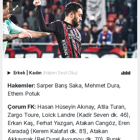
Erkek
|
Kadın
(Haberi Sesli Oku)
Hakemler:
Sarper Barış Saka, Mehmet Dura,
Ethem Potuk
Çorum FK:
Hasan Hüseyin Akınay, Atila Turan,
Zargo Toure, Loick Landre (Kadir Seven dk. 46),
Erkan Kaş, Ferhat Yazgan, Atakan Cangöz, Eren
Karadağ (Kerem Kalafat dk. 81), Atakan
Akkaynak (Bel Durel Avounou dk. 70), Burak