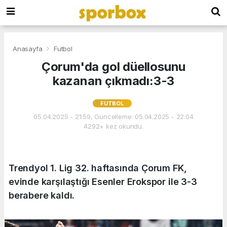
Anasayfa
Futbol
Çorum'da gol düellosunu
kazanan çıkmadı:3-3
FUTBOL
05.04.2025 - 21:59, Güncelleme: 05.04.2025 - 22:04
4292+ kez okundu.
Trendyol 1. Lig 32. haftasında Çorum FK,
evinde karşılaştığı Esenler Erokspor ile 3-3
berabere kaldı.