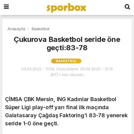
Anasayfa
Basketbol
Çukurova Basketbol seride öne
geçti:83-78
BASKETBOL
03.04.2025 - 11:59, Güncelleme: 03.04.2025 - 12:13
3917+ kez okundu.
ÇİMSA ÇBK Mersin, ING Kadınlar Basketbol
Süper Ligi play-off yarı final ilk maçında
Galatasaray Çağdaş Faktoring'i 83-78 yenerek
seride 1-0 öne geçti.