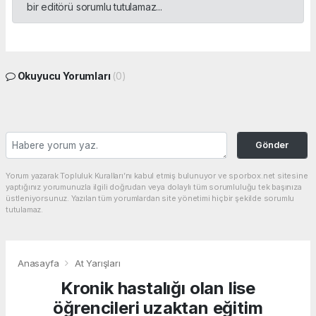
bir editörü sorumlu tutulamaz...
Okuyucu Yorumları
(0)
Gönder
Yorum yazarak Topluluk Kuralları’nı kabul etmiş bulunuyor ve sporbox.net sitesine
yaptığınız yorumunuzla ilgili doğrudan veya dolaylı tüm sorumluluğu tek başınıza
üstleniyorsunuz. Yazılan tüm yorumlardan site yönetimi hiçbir şekilde sorumlu
tutulamaz.
Anasayfa
At Yarışları
Kronik hastalığı olan lise
öğrencileri uzaktan eğitim