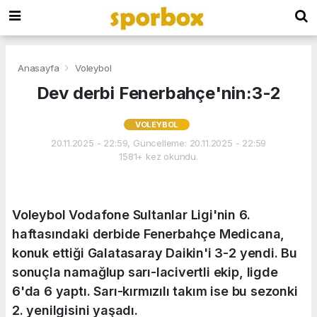
Anasayfa
Voleybol
Dev derbi Fenerbahçe'nin:3-2
VOLEYBOL
20.11.2025 - 22:59, Güncelleme: 20.11.2025 - 22:59
1581+ kez okundu.
Voleybol Vodafone Sultanlar Ligi'nin 6.
haftasındaki derbide Fenerbahçe Medicana,
konuk ettiği Galatasaray Daikin'i 3-2 yendi. Bu
sonuçla namağlup sarı-lacivertli ekip, ligde
6'da 6 yaptı. Sarı-kırmızılı takım ise bu sezonki
2. yenilgisini yaşadı.