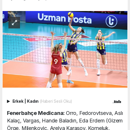
Erkek
|
Kadın
(Haberi Sesli Oku)
Fenerbahçe Medicana:
Orro, Fedorovtseva, Aslı
Kalaç, Vargas, Hande Baladın, Eda Erdem (Gizem
Örge, Milenkovic, Arelya Karasoy, Korneluk,