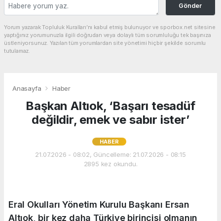
Gönder
Yorum yazarak Topluluk Kuralları’nı kabul etmiş bulunuyor ve sporbox.net sitesine
yaptığınız yorumunuzla ilgili doğrudan veya dolaylı tüm sorumluluğu tek başınıza
üstleniyorsunuz. Yazılan tüm yorumlardan site yönetimi hiçbir şekilde sorumlu
tutulamaz.
Anasayfa
Haber
Başkan Altıok, ‘Başarı tesadüf
değildir, emek ve sabır ister’
HABER
21.07.2026 - 08:02, Güncelleme: 21.07.2026 - 08:15
2895 kez okundu.
Eral Okulları Yönetim Kurulu Başkanı Ersan
Altıok, bir kez daha Türkiye birincisi olmanın