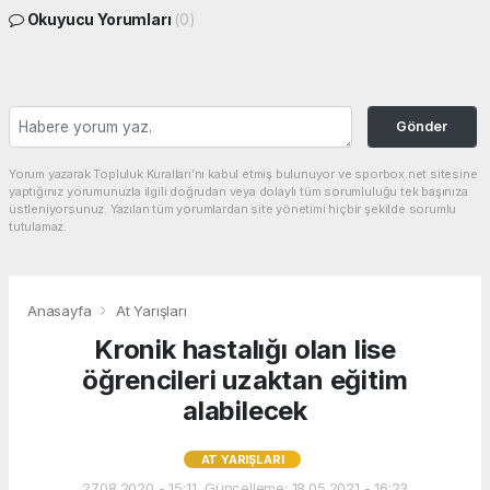
Okuyucu Yorumları
(0)
Gönder
Yorum yazarak Topluluk Kuralları’nı kabul etmiş bulunuyor ve sporbox.net sitesine
yaptığınız yorumunuzla ilgili doğrudan veya dolaylı tüm sorumluluğu tek başınıza
üstleniyorsunuz. Yazılan tüm yorumlardan site yönetimi hiçbir şekilde sorumlu
tutulamaz.
Anasayfa
At Yarışları
Kronik hastalığı olan lise
öğrencileri uzaktan eğitim
alabilecek
AT YARIŞLARI
27.08.2020 - 15:11, Güncelleme: 18.05.2021 - 16:23