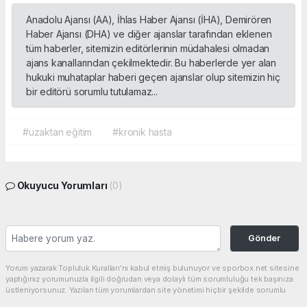
Anadolu Ajansı (AA), İhlas Haber Ajansı (İHA), Demirören
Haber Ajansı (DHA) ve diğer ajanslar tarafından eklenen
tüm haberler, sitemizin editörlerinin müdahalesi olmadan
ajans kanallarından çekilmektedir. Bu haberlerde yer alan
hukuki muhataplar haberi geçen ajanslar olup sitemizin hiç
bir editörü sorumlu tutulamaz...
#uzaktan eğitim
#kronik hasta
Okuyucu Yorumları
(0)
Gönder
Yorum yazarak Topluluk Kuralları’nı kabul etmiş bulunuyor ve sporbox.net sitesine
yaptığınız yorumunuzla ilgili doğrudan veya dolaylı tüm sorumluluğu tek başınıza
üstleniyorsunuz. Yazılan tüm yorumlardan site yönetimi hiçbir şekilde sorumlu
tutulamaz.