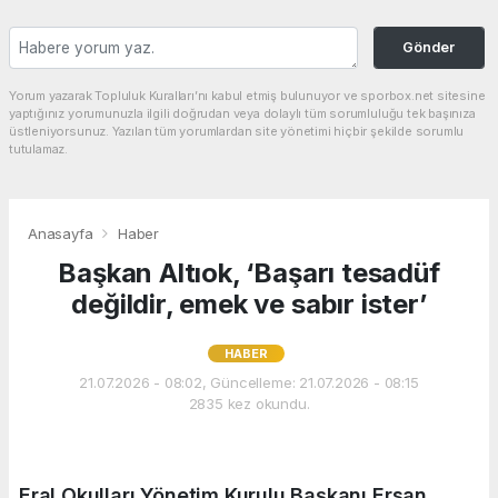
Gönder
Yorum yazarak Topluluk Kuralları’nı kabul etmiş bulunuyor ve sporbox.net sitesine
yaptığınız yorumunuzla ilgili doğrudan veya dolaylı tüm sorumluluğu tek başınıza
üstleniyorsunuz. Yazılan tüm yorumlardan site yönetimi hiçbir şekilde sorumlu
tutulamaz.
Anasayfa
Haber
Başkan Altıok, ‘Başarı tesadüf
değildir, emek ve sabır ister’
HABER
21.07.2026 - 08:02, Güncelleme: 21.07.2026 - 08:15
2835 kez okundu.
Eral Okulları Yönetim Kurulu Başkanı Ersan