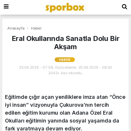
Anasayfa
Haber
Eral Okullarında Sanatla Dolu Bir
Akşam
HABER
25.06.2026 - 07:58, Güncelleme: 25.06.2026 - 08:00
2043+ kez okundu.
Eğitimde çığır açan yeniliklere imza atan “Önce
iyi insan” vizyonuyla Çukurova’nın tercih
edilen eğitim kurumu olan Adana Özel Eral
Okulları eğitimin yanında sosyal yaşamda da
fark yaratmaya devam ediyor.