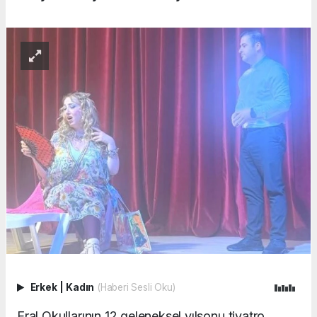
Erkek
|
Kadın
(Haberi Sesli Oku)
Eral Okullarının 12.geleneksel yılsonu tiyatro