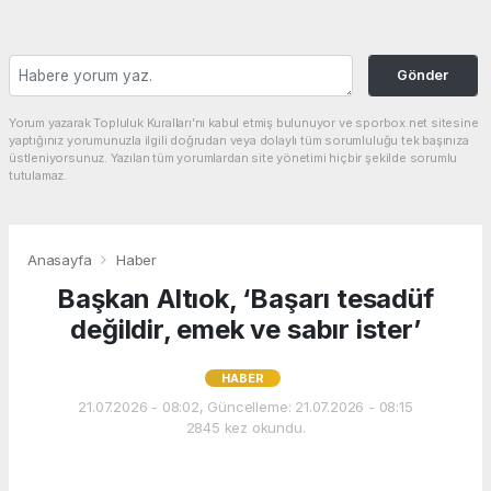
Gönder
Yorum yazarak Topluluk Kuralları’nı kabul etmiş bulunuyor ve sporbox.net sitesine
yaptığınız yorumunuzla ilgili doğrudan veya dolaylı tüm sorumluluğu tek başınıza
üstleniyorsunuz. Yazılan tüm yorumlardan site yönetimi hiçbir şekilde sorumlu
tutulamaz.
Anasayfa
Haber
Başkan Altıok, ‘Başarı tesadüf
değildir, emek ve sabır ister’
HABER
21.07.2026 - 08:02, Güncelleme: 21.07.2026 - 08:15
2845 kez okundu.