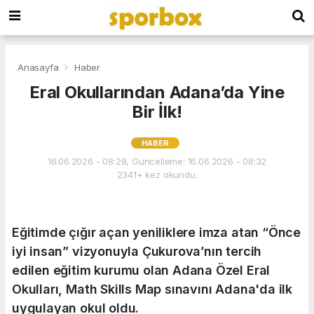
Anasayfa
Haber
Eral Okullarından Adana’da Yine
Bir İlk!
HABER
16.06.2026 - 08:28, Güncelleme: 16.06.2026 - 08:32
2341+ kez okundu.
Eğitimde çığır açan yeniliklere imza atan “Önce
iyi insan” vizyonuyla Çukurova’nın tercih
edilen eğitim kurumu olan Adana Özel Eral
Okulları, Math Skills Map sınavını Adana'da ilk
uygulayan okul oldu.