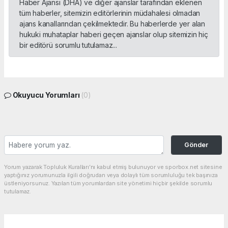
Haber Ajansı (DHA) ve diğer ajanslar tarafından eklenen
tüm haberler, sitemizin editörlerinin müdahalesi olmadan
ajans kanallarından çekilmektedir. Bu haberlerde yer alan
hukuki muhataplar haberi geçen ajanslar olup sitemizin hiç
bir editörü sorumlu tutulamaz...
Okuyucu Yorumları
(0)
Gönder
Yorum yazarak Topluluk Kuralları’nı kabul etmiş bulunuyor ve sporbox.net sitesine
yaptığınız yorumunuzla ilgili doğrudan veya dolaylı tüm sorumluluğu tek başınıza
üstleniyorsunuz. Yazılan tüm yorumlardan site yönetimi hiçbir şekilde sorumlu
tutulamaz.