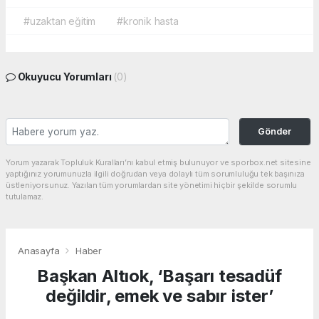
#uzaktan eğitim
#kronik hasta
Okuyucu Yorumları
(0)
Gönder
Yorum yazarak Topluluk Kuralları’nı kabul etmiş bulunuyor ve sporbox.net sitesine
yaptığınız yorumunuzla ilgili doğrudan veya dolaylı tüm sorumluluğu tek başınıza
üstleniyorsunuz. Yazılan tüm yorumlardan site yönetimi hiçbir şekilde sorumlu
tutulamaz.
Anasayfa
Haber
Başkan Altıok, ‘Başarı tesadüf
değildir, emek ve sabır ister’