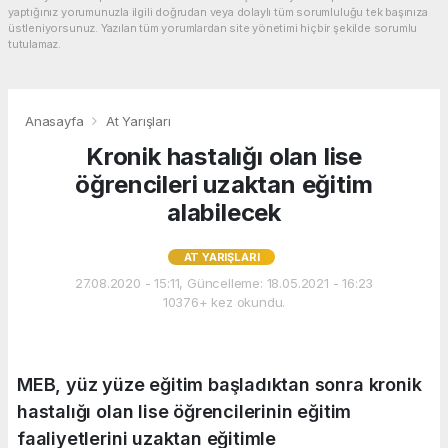
yaptığınız yorumunuzla ilgili doğrudan veya dolaylı tüm sorumluluğu tek başınıza
üstleniyorsunuz. Yazılan tüm yorumlardan site yönetimi hiçbir şekilde sorumlu
tutulamaz.
Anasayfa
At Yarışları
Kronik hastalığı olan lise
öğrencileri uzaktan eğitim
alabilecek
AT YARIŞLARI
27.08.2020 - 15:11, Güncelleme: 18.05.2021 - 16:23
10376+ kez okundu.
MEB, yüz yüze eğitim başladıktan sonra kronik
hastalığı olan lise öğrencilerinin eğitim
faaliyetlerini uzaktan eğitimle