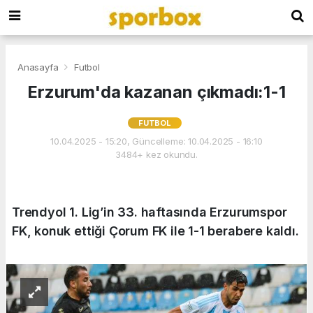
Anasayfa
Futbol
Erzurum'da kazanan çıkmadı:1-1
FUTBOL
10.04.2025 - 15:20, Güncelleme: 10.04.2025 - 16:10
3484+ kez okundu.
Trendyol 1. Lig’in 33. haftasında Erzurumspor
FK, konuk ettiği Çorum FK ile 1-1 berabere kaldı.