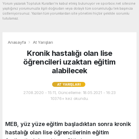
Yorum yazarak Topluluk Kuralları’nı kabul etmiş bulunuyor ve sporbox.net sitesine
yaptığınız yorumunuzla ilgili doğrudan veya dolaylı tüm sorumluluğu tek başınıza
üstleniyorsunuz. Yazılan tüm yorumlardan site yönetimi hiçbir şekilde sorumlu
tutulamaz.
Anasayfa
At Yarışları
Kronik hastalığı olan lise
öğrencileri uzaktan eğitim
alabilecek
AT YARIŞLARI
27.08.2020 - 15:11, Güncelleme: 18.05.2021 - 16:23
10376+ kez okundu.
MEB, yüz yüze eğitim başladıktan sonra kronik
hastalığı olan lise öğrencilerinin eğitim