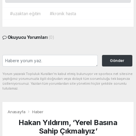
#uzaktan eğitim
#kronik hasta
Okuyucu Yorumları
(0)
Gönder
Yorum yazarak Topluluk Kuralları’nı kabul etmiş bulunuyor ve sporbox.net sitesine
yaptığınız yorumunuzla ilgili doğrudan veya dolaylı tüm sorumluluğu tek başınıza
üstleniyorsunuz. Yazılan tüm yorumlardan site yönetimi hiçbir şekilde sorumlu
tutulamaz.
Anasayfa
Haber
Hakan Yıldırım, ‘Yerel Basına
Sahip Çıkmalıyız’