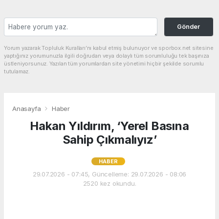
Gönder
Yorum yazarak Topluluk Kuralları’nı kabul etmiş bulunuyor ve sporbox.net sitesine
yaptığınız yorumunuzla ilgili doğrudan veya dolaylı tüm sorumluluğu tek başınıza
üstleniyorsunuz. Yazılan tüm yorumlardan site yönetimi hiçbir şekilde sorumlu
tutulamaz.
Anasayfa
Haber
Hakan Yıldırım, ‘Yerel Basına
Sahip Çıkmalıyız’
HABER
29.07.2026 - 07:45, Güncelleme: 29.07.2026 - 08:06
2520 kez okundu.