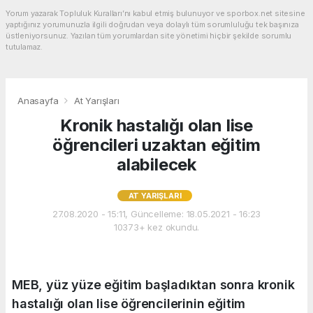
Yorum yazarak Topluluk Kuralları’nı kabul etmiş bulunuyor ve sporbox.net sitesine
yaptığınız yorumunuzla ilgili doğrudan veya dolaylı tüm sorumluluğu tek başınıza
üstleniyorsunuz. Yazılan tüm yorumlardan site yönetimi hiçbir şekilde sorumlu
tutulamaz.
Anasayfa
At Yarışları
Kronik hastalığı olan lise
öğrencileri uzaktan eğitim
alabilecek
AT YARIŞLARI
27.08.2020 - 15:11, Güncelleme: 18.05.2021 - 16:23
10373+ kez okundu.
MEB, yüz yüze eğitim başladıktan sonra kronik
hastalığı olan lise öğrencilerinin eğitim