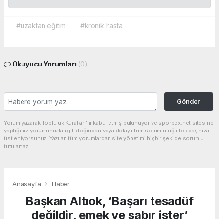
#uzaktan eğitim
#kronik hasta
Okuyucu Yorumları
(0)
Gönder
Yorum yazarak Topluluk Kuralları’nı kabul etmiş bulunuyor ve sporbox.net sitesine
yaptığınız yorumunuzla ilgili doğrudan veya dolaylı tüm sorumluluğu tek başınıza
üstleniyorsunuz. Yazılan tüm yorumlardan site yönetimi hiçbir şekilde sorumlu
tutulamaz.
Anasayfa
Haber
Başkan Altıok, ‘Başarı tesadüf
değildir, emek ve sabır ister’