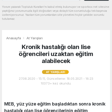
Yorum yazarak Topluluk Kuralları’nı kabul etmiş bulunuyor ve sporbox.net sitesine
yaptığınız yorumunuzla ilgili doğrudan veya dolaylı tüm sorumluluğu tek başınıza
üstleniyorsunuz. Yazılan tüm yorumlardan site yönetimi hiçbir şekilde sorumlu
tutulamaz.
Anasayfa
At Yarışları
Kronik hastalığı olan lise
öğrencileri uzaktan eğitim
alabilecek
AT YARIŞLARI
27.08.2020 - 15:11, Güncelleme: 18.05.2021 - 16:23
10373+ kez okundu.
MEB, yüz yüze eğitim başladıktan sonra kronik
hastalığı olan lise öğrencilerinin eğitim