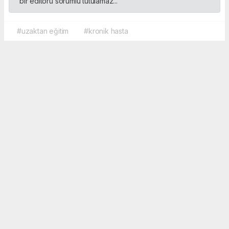
bir editörü sorumlu tutulamaz...
#uzaktan eğitim
#kronik hasta
Okuyucu Yorumları
(0)
Gönder
Yorum yazarak Topluluk Kuralları’nı kabul etmiş bulunuyor ve sporbox.net sitesine
yaptığınız yorumunuzla ilgili doğrudan veya dolaylı tüm sorumluluğu tek başınıza
üstleniyorsunuz. Yazılan tüm yorumlardan site yönetimi hiçbir şekilde sorumlu
tutulamaz.
haber paketi
haber scripti
haber yazılımı
Tüm hakları saklı tutulmaktadır.Copyright 2026©