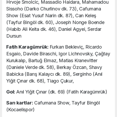
Hrvoje Smolcic, Massadio Haidara, Mahamadou
Sissoho (Darko Churlinov dk. 73), Cafumana
Show (Esat Yusuf Narin dk. 87), Can Keleş
(Tayfur Bingöl dk. 60), Joseph Nonge Boende
(Habib Ali Keita dk. 46), Daniel Agyei, Serdar
Dursun
Fatih Karagümrük:
Furkan Bekleviç, Ricardo
Esgaio, Davide Biraschi, Igor Lichnovsky, Çağtay
Kurukalıp, Bartuğ Elmaz, Matias Kranevitter
(Daniele Verde dk. 58), Berkay Özcan, Shavy
Babicka (Barış Kalaycı dk. 89), Serginho (Anıl
Yiğit Çınar dk. 68), Tiago Çukur,
Gol:
Anıl Yiğit Çınar (dk. 69) (Fatih Karagümrük)
Sarı kartlar:
Cafumana Show, Tayfur Bingöl
(Kocaelispor)