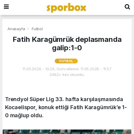
Anasayfa
Futbol
Fatih Karagümrük deplasmanda
galip:1-0
FUTBOL
11.05.2026 - 10:29, Güncelleme: 11.05.2026 - 11:57
2462+ kez okundu.
Trendyol Süper Lig 33. hafta karşılaşmasında
Kocaelispor, konuk ettiği Fatih Karagümrük’e 1-
0 mağlup oldu.