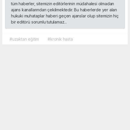
tüm haberler, sitemizin editörlerinin müdahalesi olmadan
ajans kanallarından çekilmektedir. Bu haberlerde yer alan
hukuki muhataplar haberi geçen ajanslar olup sitemizin hiç
bir editörü sorumlu tutulamaz...
#uzaktan eğitim
#kronik hasta
Okuyucu Yorumları
(0)
Gönder
Yorum yazarak Topluluk Kuralları’nı kabul etmiş bulunuyor ve sporbox.net sitesine
yaptığınız yorumunuzla ilgili doğrudan veya dolaylı tüm sorumluluğu tek başınıza
üstleniyorsunuz. Yazılan tüm yorumlardan site yönetimi hiçbir şekilde sorumlu
tutulamaz.