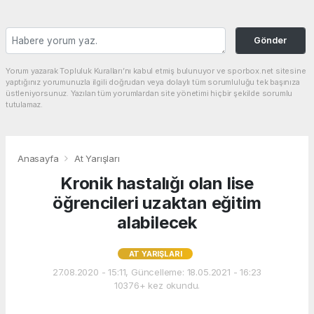
Gönder
Yorum yazarak Topluluk Kuralları’nı kabul etmiş bulunuyor ve sporbox.net sitesine
yaptığınız yorumunuzla ilgili doğrudan veya dolaylı tüm sorumluluğu tek başınıza
üstleniyorsunuz. Yazılan tüm yorumlardan site yönetimi hiçbir şekilde sorumlu
tutulamaz.
Anasayfa
At Yarışları
Kronik hastalığı olan lise
öğrencileri uzaktan eğitim
alabilecek
AT YARIŞLARI
27.08.2020 - 15:11, Güncelleme: 18.05.2021 - 16:23
10376+ kez okundu.