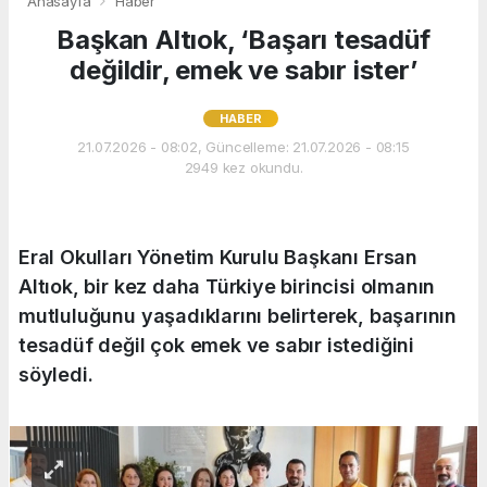
Anasayfa
Haber
Başkan Altıok, ‘Başarı tesadüf
değildir, emek ve sabır ister’
HABER
21.07.2026 - 08:02, Güncelleme: 21.07.2026 - 08:15
2949 kez okundu.
Eral Okulları Yönetim Kurulu Başkanı Ersan
Altıok, bir kez daha Türkiye birincisi olmanın
mutluluğunu yaşadıklarını belirterek, başarının
tesadüf değil çok emek ve sabır istediğini
söyledi.