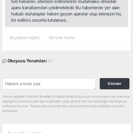
tüm haberler, sitemizin editörlerinin müdahalesi olmadan
ajans kanallarından çekilmektedir. Bu haberlerde yer alan
hukuki muhataplar haberi geçen ajanslar olup sitemizin hiç
bir editörü sorumlu tutulamaz...
#uzaktan eğitim
#kronik hasta
Okuyucu Yorumları
(0)
Gönder
Yorum yazarak Topluluk Kuralları’nı kabul etmiş bulunuyor ve sporbox.net sitesine
yaptığınız yorumunuzla ilgili doğrudan veya dolaylı tüm sorumluluğu tek başınıza
üstleniyorsunuz. Yazılan tüm yorumlardan site yönetimi hiçbir şekilde sorumlu
tutulamaz.