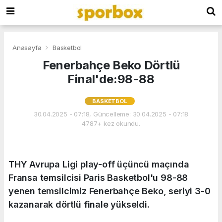
Anasayfa
Basketbol
Fenerbahçe Beko Dörtlü
Final'de:98-88
BASKETBOL
30.04.2025 - 07:18, Güncelleme: 30.04.2025 - 07:18
4787+ kez okundu.
THY Avrupa Ligi play-off üçüncü maçında
Fransa temsilcisi Paris Basketbol'u 98-88
yenen temsilcimiz Fenerbahçe Beko, seriyi 3-0
kazanarak dörtlü finale yükseldi.