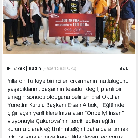
Erkek
|
Kadın
(Haberi Sesli Oku)
Yıllardır Türkiye birincileri çıkarmanın mutluluğunu
yaşadıklarını, başarının tesadüf değil; planlı bir
emeğin sonucu olduğunu belirten Eral Okulları
Yönetim Kurulu Başkanı Ersan Altıok, “Eğitimde
çığır açan yeniliklere imza atan “Önce iyi insan”
vizyonuyla Çukurova’nın tercih edilen eğitim
kurumu olarak eğitimin niteliğini daha da artırmak
için çalışmalarımıza kararlılıkla devam ediyoruz.