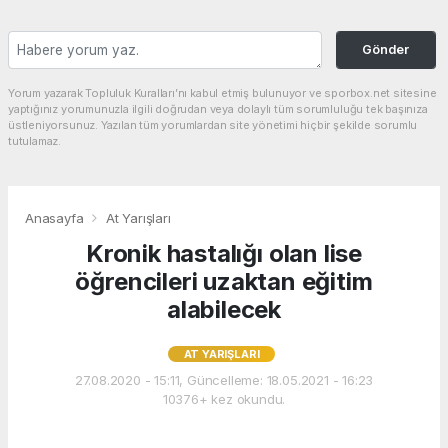
Gönder
Yorum yazarak Topluluk Kuralları’nı kabul etmiş bulunuyor ve sporbox.net sitesine
yaptığınız yorumunuzla ilgili doğrudan veya dolaylı tüm sorumluluğu tek başınıza
üstleniyorsunuz. Yazılan tüm yorumlardan site yönetimi hiçbir şekilde sorumlu
tutulamaz.
Anasayfa
At Yarışları
Kronik hastalığı olan lise
öğrencileri uzaktan eğitim
alabilecek
AT YARIŞLARI
27.08.2020 - 15:11, Güncelleme: 18.05.2021 - 16:23
10376+ kez okundu.