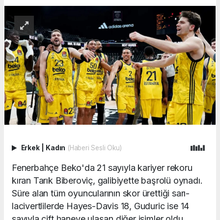
Erkek
|
Kadın
(Haberi Sesli Oku)
Fenerbahçe Beko'da 21 sayıyla kariyer rekoru
kıran Tarık Biberoviç, galibiyette başrolü oynadı.
Süre alan tüm oyuncularının skor ürettiği sarı-
lacivertlilerde Hayes-Davis 18, Guduric ise 14
sayıyla çift haneye ulaşan diğer isimler oldu.