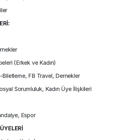
ler
Rİ:
rnekler
eleri (Erkek ve Kadın)
Biletleme, FB Travel, Dernekler
osyal Sorumluluk, Kadın Üye İlişkileri
andalye, Espor
 ÜYELERİ