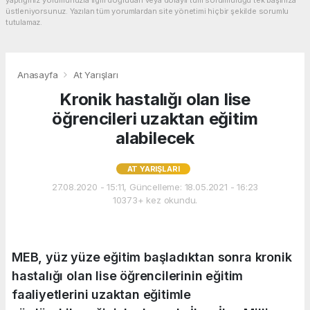
üstleniyorsunuz. Yazılan tüm yorumlardan site yönetimi hiçbir şekilde sorumlu
tutulamaz.
Anasayfa
At Yarışları
Kronik hastalığı olan lise
öğrencileri uzaktan eğitim
alabilecek
AT YARIŞLARI
27.08.2020 - 15:11, Güncelleme: 18.05.2021 - 16:23
10373+ kez okundu.
MEB, yüz yüze eğitim başladıktan sonra kronik
hastalığı olan lise öğrencilerinin eğitim
faaliyetlerini uzaktan eğitimle