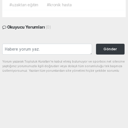
#uzaktan eğitim
#kronik hasta
Okuyucu Yorumları
(0)
Gönder
Yorum yazarak Topluluk Kuralları’nı kabul etmiş bulunuyor ve sporbox.net sitesine
yaptığınız yorumunuzla ilgili doğrudan veya dolaylı tüm sorumluluğu tek başınıza
üstleniyorsunuz. Yazılan tüm yorumlardan site yönetimi hiçbir şekilde sorumlu
tutulamaz.
haber paketi
haber scripti
haber yazılımı
Tüm hakları saklı tutulmaktadır.Copyright 2026©
Haber Yazılımı:
Web Aksiyon ®