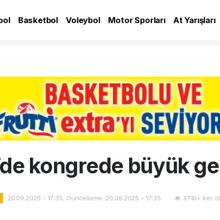
bol
Basketbol
Voleybol
Motor Sporları
At Yarışları
A
de kongrede büyük ger
20.09.2025 - 17:35, Güncelleme: 20.09.2025 - 17:35
3718+ kez o