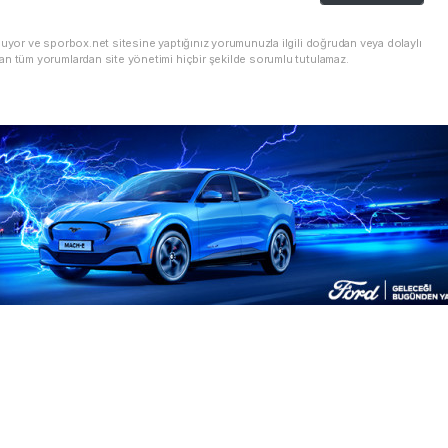
nuyor ve sporbox.net sitesine yaptığınız yorumunuzla ilgili doğrudan veya dolaylı
an tüm yorumlardan site yönetimi hiçbir şekilde sorumlu tutulamaz.