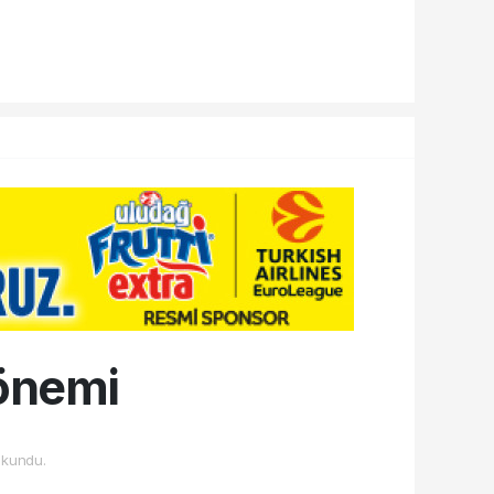
dönemi
kundu.