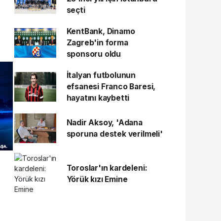
seçti
KentBank, Dinamo
Zagreb'in forma
sponsoru oldu
İtalyan futbolunun
efsanesi Franco Baresi,
hayatını kaybetti
Nadir Aksoy, 'Adana
sporuna destek verilmeli'
Toroslar'ın kardeleni:
Yörük kızı Emine