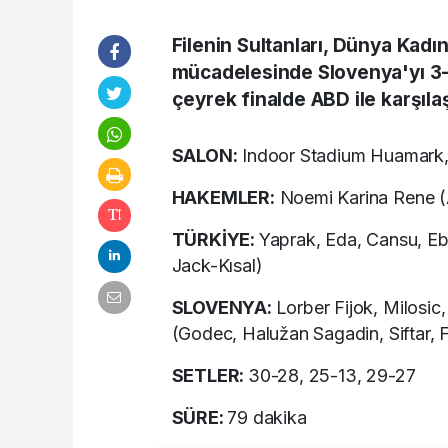
Filenin Sultanları, Dünya Kadı
mücadelesinde Slovenya'yı 3-0 
çeyrek finalde ABD ile karşıla
SALON:
Indoor Stadium Huamark
HAKEMLER:
Noemi Karina Rene (Ar
TÜRKİYE:
Yaprak, Eda, Cansu, Ebra
Jack-Kısal)
SLOVENYA:
Lorber Fijok, Milosic,
(Godec, Halužan Sagadin, Siftar, F
SETLER:
30-28, 25-13, 29-27
SÜRE:
79 dakika