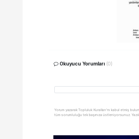
Okuyucu Yorumları
(0)
Yorum yazarak Topluluk Kuralları’nı kabul etmiş bulu
tüm sorumluluğu tek başınıza üstleniyorsunuz. Yazıl