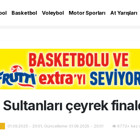
bol
Basketbol
Voleybol
Motor Sporları
At Yarışları
A
n Sultanları çeyrek fina
01.09.2025 - 20:01, Güncelleme: 01.09.2025 - 20:01
6772+ kez 
l