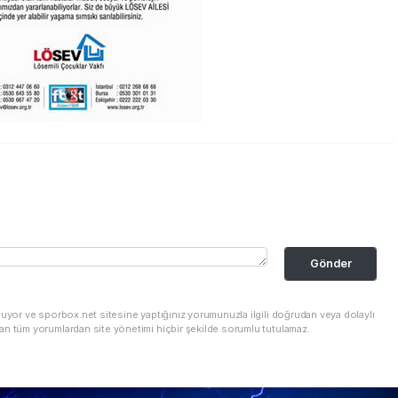
Gönder
nuyor ve sporbox.net sitesine yaptığınız yorumunuzla ilgili doğrudan veya dolaylı
an tüm yorumlardan site yönetimi hiçbir şekilde sorumlu tutulamaz.