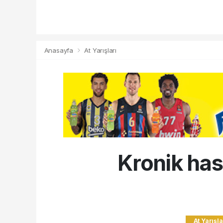
Anasayfa
At Yarışları
Kronik hast
At Yarışla