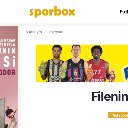
Fut
NB
Anasayfa
Voleybol
Fileni
Voleybo