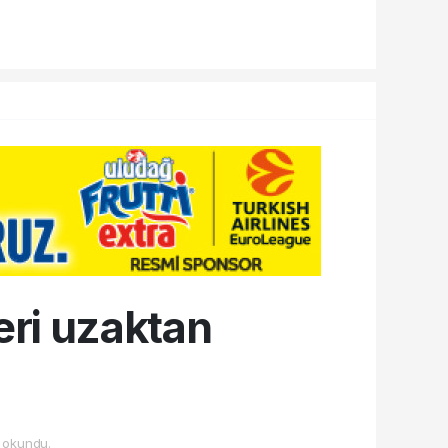
leri uzaktan
 okundu.