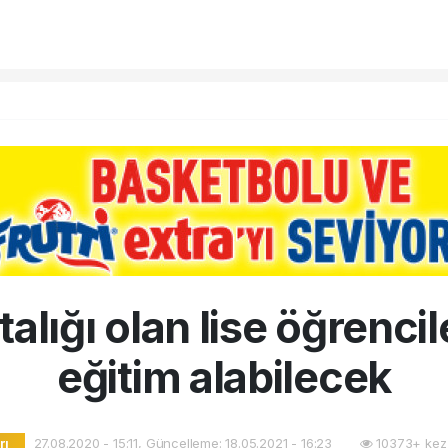
alığı olan lise öğrenci
eğitim alabilecek
27.08.2020 - 15:11, Güncelleme: 18.05.2021 - 16:23
10373+ kez
rı