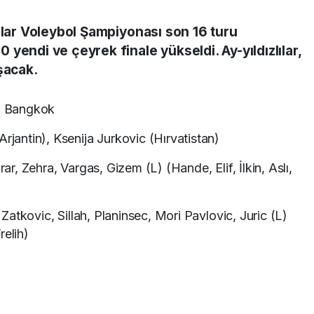
nlar Voleybol Şampiyonası son 16 turu
yendi ve çeyrek finale yükseldi. Ay-yıldızlılar,
şacak.
, Bangkok
jantin), Ksenija Jurkovic (Hırvatistan)
r, Zehra, Vargas, Gizem (L) (Hande, Elif, İlkin, Aslı,
 Zatkovic, Sillah, Planinsec, Mori Pavlovic, Juric (L)
relih)