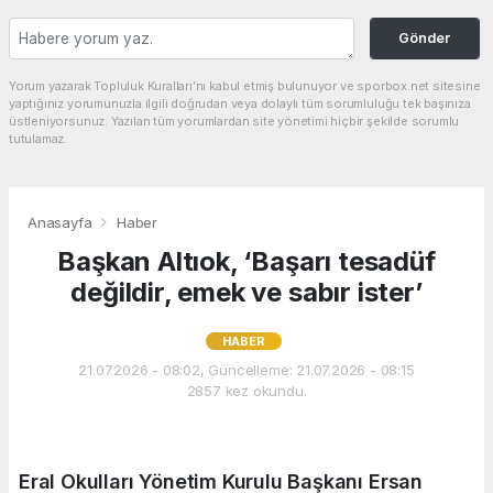
Gönder
Yorum yazarak Topluluk Kuralları’nı kabul etmiş bulunuyor ve sporbox.net sitesine
yaptığınız yorumunuzla ilgili doğrudan veya dolaylı tüm sorumluluğu tek başınıza
üstleniyorsunuz. Yazılan tüm yorumlardan site yönetimi hiçbir şekilde sorumlu
tutulamaz.
Anasayfa
Haber
Başkan Altıok, ‘Başarı tesadüf
değildir, emek ve sabır ister’
HABER
21.07.2026 - 08:02, Güncelleme: 21.07.2026 - 08:15
2857 kez okundu.
Eral Okulları Yönetim Kurulu Başkanı Ersan