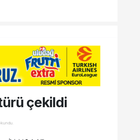
ürü çekildi
okundu.