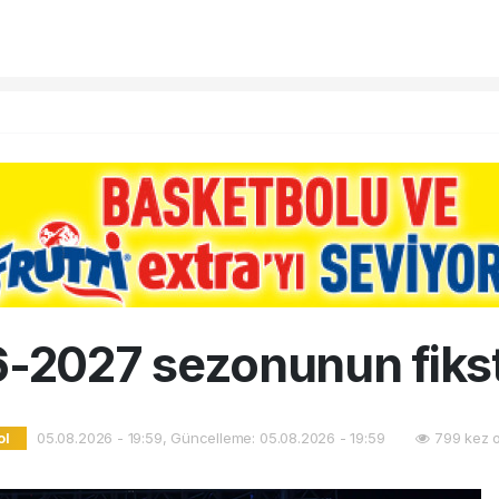
2027 sezonunun fikst
05.08.2026 - 19:59, Güncelleme: 05.08.2026 - 19:59
799 kez 
ol