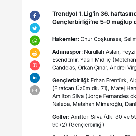
Trendyol 1. Lig’in 36. haftası
Gençlerbirliği’ne 5-0 mağlup 
Hakemler:
Onur Coşkunses, Seli
Adanaspor:
Nurullah Aslan, Feyzi
Esendemir, Yasin Midiliç (Metehan
Candeias, Orkan Çınar, Andrei Virg
Gençlerbirliği:
Erhan Erentürk, A
(Fıratcan Üzüm dk. 71), Matej H
Amilton Silva (Jorge Fernandes d
Nalepa, Metahan Mimaroğlu, Dani
Goller:
Amilton Silva (dk. 30 ve 5
90+2) (Gençlerbirliği)