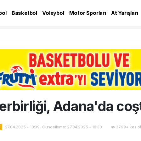
bol
Basketbol
Voleybol
Motor Sporları
At Yarışları
A
erbirliği, Adana'da coş
27.04.2025 - 18:09, Güncelleme: 27.04.2025 - 18:30
3799+ kez o