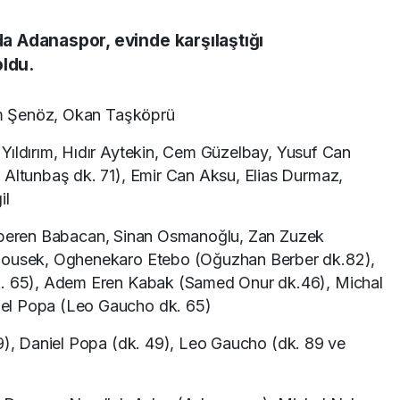
nda Adanaspor, evinde karşılaştığı
oldu.
m Şenöz, Okan Taşköprü
 Yıldırım, Hıdır Aytekin, Cem Güzelbay, Yusuf Can
 Altunbaş dk. 71), Emir Can Aksu, Elias Durmaz,
il
lperen Babacan, Sinan Osmanoğlu, Zan Zuzek
anousek, Oghenekaro Etebo (Oğuzhan Berber dk.82),
k. 65), Adem Eren Kabak (Samed Onur dk.46), Michal
el Popa (Leo Gaucho dk. 65)
9), Daniel Popa (dk. 49), Leo Gaucho (dk. 89 ve