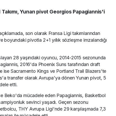
 Takımı, Yunan pivot Georgios Papagiannis'i
açıklamada, son olarak Fransa Ligi takımlarından
 boyundaki pivotla 2+1 yıllık sözleşme imzalandığı
aşlayan 28 yaşındaki oyuncu, 2014-2015 sezonunda
pagiannis, 2016'da Phoenix Suns tarafından draft
e ise Sacramento Kings ve Portland Trail Blazers'te
s'a transfer olarak Avrupa'ya dönen Yunan pivot, 5
ele etti.
 Beko'da mücadele eden Papagiannis, Basketbol
 şampiyonluk sevinci yaşadı. Geçen sezonu
etbolcu, THY Avrupa Ligi'nde 29 karşılaşmada 7,3
amaları ile mücadele etti.