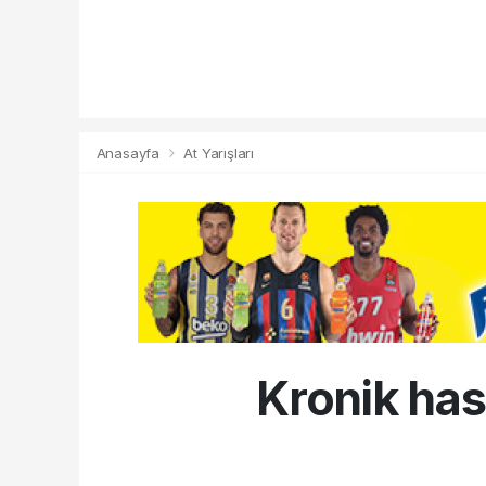
Anasayfa
At Yarışları
Kronik hast