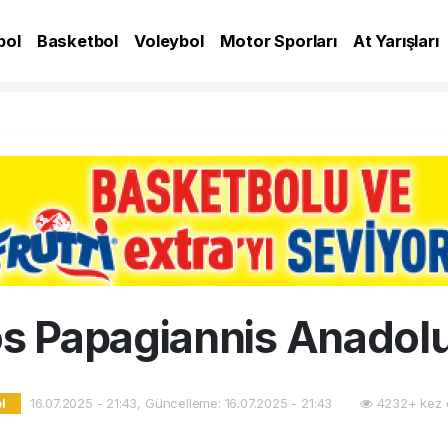
bol
Basketbol
Voleybol
Motor Sporları
At Yarışları
A
s Papagiannis Anadolu
16.07.2025 - 21:43, Güncelleme: 16.07.2025 - 21:43
4232+ kez 
l