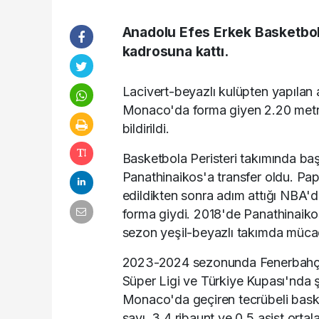
Anadolu Efes Erkek Basketbol
kadrosuna kattı.
Lacivert-beyazlı kulüpten yapılan 
Monaco'da forma giyen 2.20 metre
bildirildi.
Basketbola Peristeri takımında b
Panathinaikos'a transfer oldu. Pa
edildikten sonra adım attığı NBA'd
forma giydi. 2018'de Panathinaiko
sezon yeşil-beyazlı takımda mücad
2023-2024 sezonunda Fenerbahçe
Süper Ligi ve Türkiye Kupası'nda
Monaco'da geçiren tecrübeli bask
sayı, 3,4 ribaunt ve 0,5 asist ortal