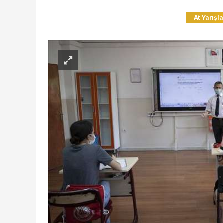
At Yarışla