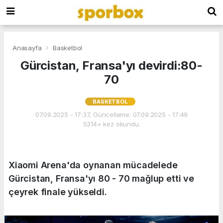
Anasayfa
Basketbol
Gürcistan, Fransa'yı devirdi:80-
70
BASKETBOL
07.09.2025 - 17:37, Güncelleme: 07.09.2025 - 17:49
5314+ kez okundu.
Xiaomi Arena'da oynanan mücadelede
Gürcistan, Fransa'yı 80 - 70 mağlup etti ve
çeyrek finale yükseldi.