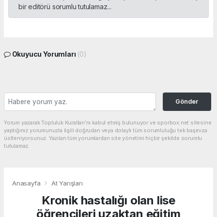
bir editörü sorumlu tutulamaz...
Okuyucu Yorumları
(0)
Gönder
Yorum yazarak Topluluk Kuralları’nı kabul etmiş bulunuyor ve sporbox.net sitesine
yaptığınız yorumunuzla ilgili doğrudan veya dolaylı tüm sorumluluğu tek başınıza
üstleniyorsunuz. Yazılan tüm yorumlardan site yönetimi hiçbir şekilde sorumlu
tutulamaz.
Anasayfa
At Yarışları
Kronik hastalığı olan lise
öğrencileri uzaktan eğitim