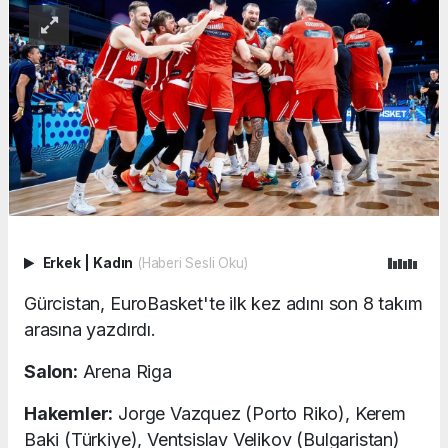
Erkek
|
Kadın
(Haberi Sesli Oku)
Gürcistan, EuroBasket'te ilk kez adını son 8 takım
arasına yazdırdı.
Salon:
Arena Riga
Hakemler:
Jorge Vazquez (Porto Riko), Kerem
Baki (Türkiye), Ventsislav Velikov (Bulgaristan)