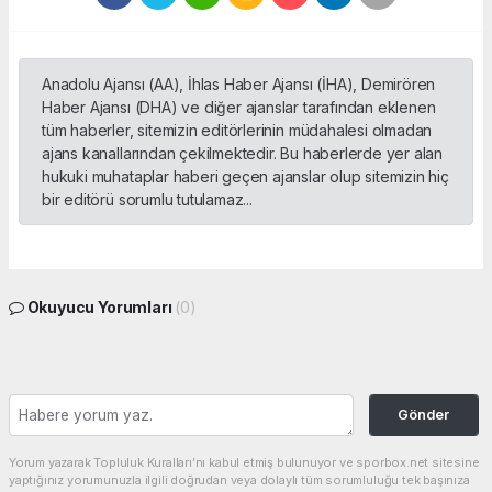
Anadolu Ajansı (AA), İhlas Haber Ajansı (İHA), Demirören
Haber Ajansı (DHA) ve diğer ajanslar tarafından eklenen
tüm haberler, sitemizin editörlerinin müdahalesi olmadan
ajans kanallarından çekilmektedir. Bu haberlerde yer alan
hukuki muhataplar haberi geçen ajanslar olup sitemizin hiç
bir editörü sorumlu tutulamaz...
Okuyucu Yorumları
(0)
Gönder
Yorum yazarak Topluluk Kuralları’nı kabul etmiş bulunuyor ve sporbox.net sitesine
yaptığınız yorumunuzla ilgili doğrudan veya dolaylı tüm sorumluluğu tek başınıza