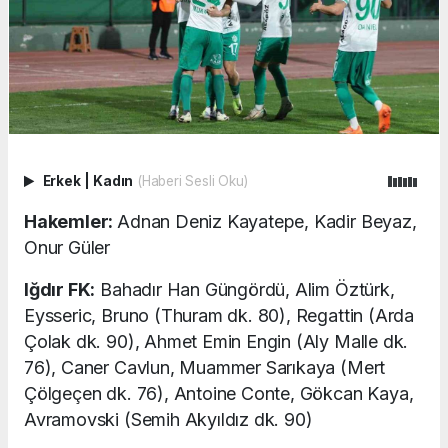
Erkek
|
Kadın
(Haberi Sesli Oku)
Hakemler:
Adnan Deniz Kayatepe, Kadir Beyaz,
Onur Güler
Iğdır FK:
Bahadır Han Güngördü, Alim Öztürk,
Eysseric, Bruno (Thuram dk. 80), Regattin (Arda
Çolak dk. 90), Ahmet Emin Engin (Aly Malle dk.
76), Caner Cavlun, Muammer Sarıkaya (Mert
Çölgeçen dk. 76), Antoine Conte, Gökcan Kaya,
Avramovski (Semih Akyıldız dk. 90)