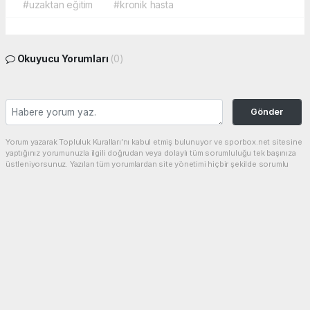
#uzaktan eğitim
#kronik hasta
Okuyucu Yorumları
(0)
Gönder
Yorum yazarak Topluluk Kuralları’nı kabul etmiş bulunuyor ve sporbox.net sitesine
yaptığınız yorumunuzla ilgili doğrudan veya dolaylı tüm sorumluluğu tek başınıza
üstleniyorsunuz. Yazılan tüm yorumlardan site yönetimi hiçbir şekilde sorumlu
tutulamaz.
haber paketi
haber scripti
haber yazılımı
Tüm hakları saklı tutulmaktadır.Copyright 2026©
Haber Yazılımı:
Web Aksiyon ®