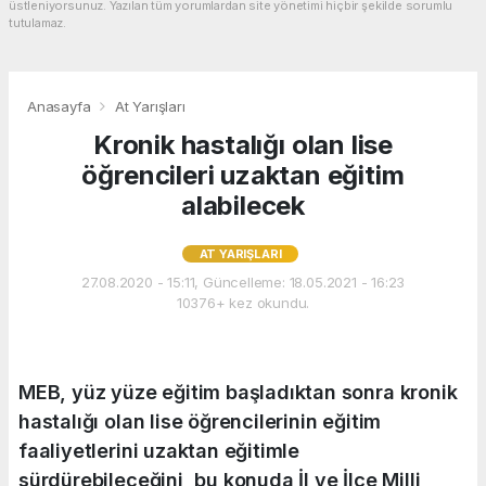
üstleniyorsunuz. Yazılan tüm yorumlardan site yönetimi hiçbir şekilde sorumlu
tutulamaz.
Anasayfa
At Yarışları
Kronik hastalığı olan lise
öğrencileri uzaktan eğitim
alabilecek
AT YARIŞLARI
27.08.2020 - 15:11, Güncelleme: 18.05.2021 - 16:23
10376+ kez okundu.
MEB, yüz yüze eğitim başladıktan sonra kronik
hastalığı olan lise öğrencilerinin eğitim
faaliyetlerini uzaktan eğitimle
sürdürebileceğini, bu konuda İl ve İlçe Milli