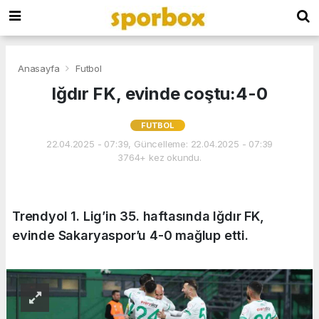
Anasayfa
Futbol
Iğdır FK, evinde coştu:4-0
FUTBOL
22.04.2025 - 07:39, Güncelleme: 22.04.2025 - 07:39
3764+ kez okundu.
Trendyol 1. Lig’in 35. haftasında Iğdır FK,
evinde Sakaryaspor’u 4-0 mağlup etti.