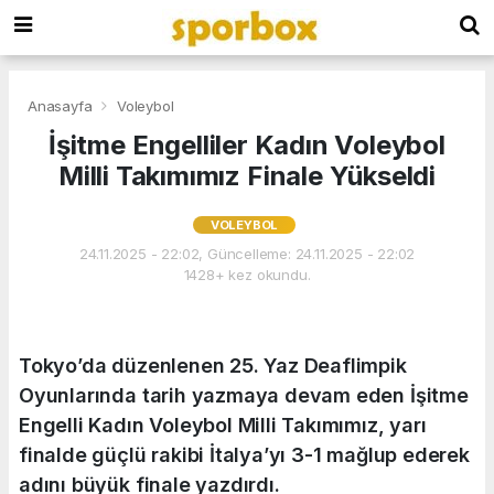
Anasayfa
Voleybol
İşitme Engelliler Kadın Voleybol
Milli Takımımız Finale Yükseldi
VOLEYBOL
24.11.2025 - 22:02, Güncelleme: 24.11.2025 - 22:02
1428+ kez okundu.
Tokyo’da düzenlenen 25. Yaz Deaflimpik
Oyunlarında tarih yazmaya devam eden İşitme
Engelli Kadın Voleybol Milli Takımımız, yarı
finalde güçlü rakibi İtalya’yı 3-1 mağlup ederek
adını büyük finale yazdırdı.