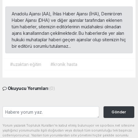
Anadolu Ajansı (AA), İhlas Haber Ajansı (İHA), Demirören
Haber Ajansı (DHA) ve diğer ajanslar tarafından eklenen
tüm haberler, sitemizin editörlerinin müdahalesi olmadan
ajans kanallarından çekilmektedir. Bu haberlerde yer alan
hukuki muhataplar haberi geçen ajanslar olup sitemizin hiç
bir editörü sorumlu tutulamaz...
#uzaktan eğitim
#kronik hasta
Okuyucu Yorumları
(0)
Gönder
Yorum yazarak Topluluk Kuralları’nı kabul etmiş bulunuyor ve sporbox.net sitesine
yaptığınız yorumunuzla ilgili doğrudan veya dolaylı tüm sorumluluğu tek başınıza
üstleniyorsunuz. Yazılan tüm yorumlardan site yönetimi hiçbir şekilde sorumlu