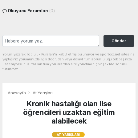
Okuyucu Yorumları
(0)
Gönder
Yorum yazarak Topluluk Kuralları’nı kabul etmiş bulunuyor ve sporbox.net sitesine
yaptığınız yorumunuzla ilgili doğrudan veya dolaylı tüm sorumluluğu tek başınıza
üstleniyorsunuz. Yazılan tüm yorumlardan site yönetimi hiçbir şekilde sorumlu
tutulamaz.
Anasayfa
At Yarışları
Kronik hastalığı olan lise
öğrencileri uzaktan eğitim
alabilecek
AT YARIŞLARI