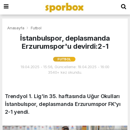
Anasayfa
Futbol
İstanbulspor, deplasmanda
Erzurumspor'u devirdi:2-1
FUTBOL
19.04.2025 - 15:56, Güncelleme: 19.04.2025 - 16:00
3540+ kez okundu.
Trendyol 1. Lig'in 35. haftasında Uğur Okulları
İstanbulspor, deplasmanda Erzurumspor FK'yı
2-1 yendi.