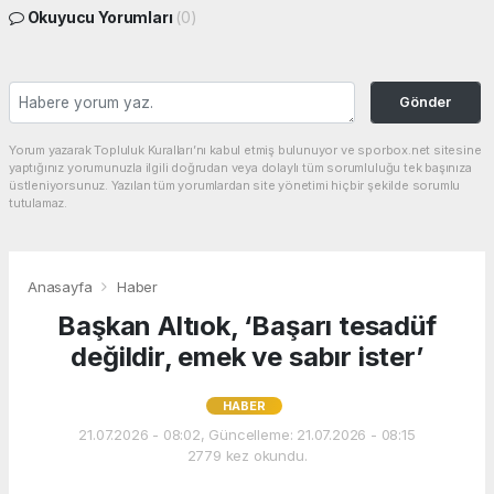
Okuyucu Yorumları
(0)
Gönder
Yorum yazarak Topluluk Kuralları’nı kabul etmiş bulunuyor ve sporbox.net sitesine
yaptığınız yorumunuzla ilgili doğrudan veya dolaylı tüm sorumluluğu tek başınıza
üstleniyorsunuz. Yazılan tüm yorumlardan site yönetimi hiçbir şekilde sorumlu
tutulamaz.
Anasayfa
Haber
Başkan Altıok, ‘Başarı tesadüf
değildir, emek ve sabır ister’
HABER
21.07.2026 - 08:02, Güncelleme: 21.07.2026 - 08:15
2779 kez okundu.