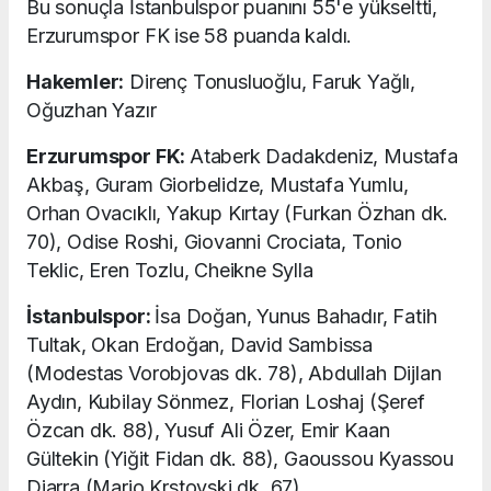
Bu sonuçla İstanbulspor puanını 55'e yükseltti,
Erzurumspor FK ise 58 puanda kaldı.
Hakemler:
Direnç Tonusluoğlu, Faruk Yağlı,
Oğuzhan Yazır
Erzurumspor FK:
Ataberk Dadakdeniz, Mustafa
Akbaş, Guram Giorbelidze, Mustafa Yumlu,
Orhan Ovacıklı, Yakup Kırtay (Furkan Özhan dk.
70), Odise Roshi, Giovanni Crociata, Tonio
Teklic, Eren Tozlu, Cheikne Sylla
İstanbulspor:
İsa Doğan, Yunus Bahadır, Fatih
Tultak, Okan Erdoğan, David Sambissa
(Modestas Vorobjovas dk. 78), Abdullah Dijlan
Aydın, Kubilay Sönmez, Florian Loshaj (Şeref
Özcan dk. 88), Yusuf Ali Özer, Emir Kaan
Gültekin (Yiğit Fidan dk. 88), Gaoussou Kyassou
Diarra (Mario Krstovski dk. 67)