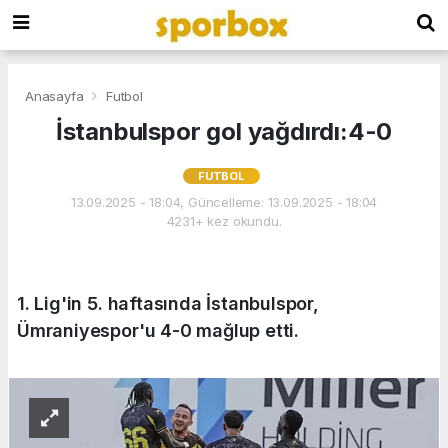
Anasayfa
Futbol
İstanbulspor gol yağdırdı:4-0
FUTBOL
13.09.2025 - 18:04, Güncelleme: 13.09.2025 - 18:04
4231+ kez okundu.
1. Lig'in 5. haftasında İstanbulspor,
Ümraniyespor'u 4-0 mağlup etti.