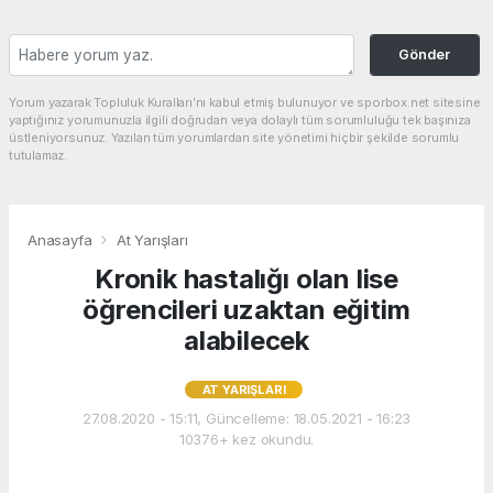
Gönder
Yorum yazarak Topluluk Kuralları’nı kabul etmiş bulunuyor ve sporbox.net sitesine
yaptığınız yorumunuzla ilgili doğrudan veya dolaylı tüm sorumluluğu tek başınıza
üstleniyorsunuz. Yazılan tüm yorumlardan site yönetimi hiçbir şekilde sorumlu
tutulamaz.
Anasayfa
At Yarışları
Kronik hastalığı olan lise
öğrencileri uzaktan eğitim
alabilecek
AT YARIŞLARI
27.08.2020 - 15:11, Güncelleme: 18.05.2021 - 16:23
10376+ kez okundu.