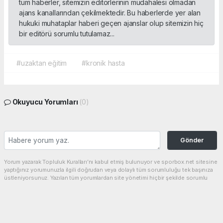
tüm haberler, sitemizin editörlerinin müdahalesi olmadan
ajans kanallarından çekilmektedir. Bu haberlerde yer alan
hukuki muhataplar haberi geçen ajanslar olup sitemizin hiç
bir editörü sorumlu tutulamaz...
#uzaktan eğitim
#kronik hasta
Okuyucu Yorumları
(0)
Gönder
Yorum yazarak Topluluk Kuralları’nı kabul etmiş bulunuyor ve sporbox.net sitesine
yaptığınız yorumunuzla ilgili doğrudan veya dolaylı tüm sorumluluğu tek başınıza
üstleniyorsunuz. Yazılan tüm yorumlardan site yönetimi hiçbir şekilde sorumlu
tutulamaz.