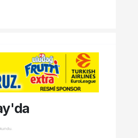
ay'da
kundu.