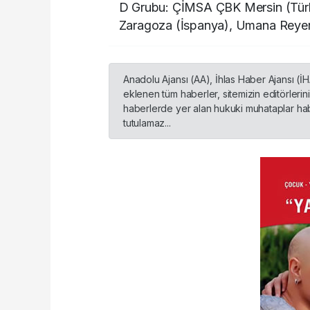
D Grubu: ÇİMSA ÇBK Mersin (Türk
Zaragoza (İspanya), Umana Reyer 
Anadolu Ajansı (AA), İhlas Haber Ajansı (İ
eklenen tüm haberler, sitemizin editörleri
haberlerde yer alan hukuki muhataplar habe
tutulamaz...