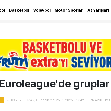
bol
Basketbol
Voleybol
Motor Sporları
At Yarışları
A
Euroleague'de gruplar 
25.09.2025 - 17:42, Güncelleme: 25.09.2025 - 17:42
4218+ kez
l