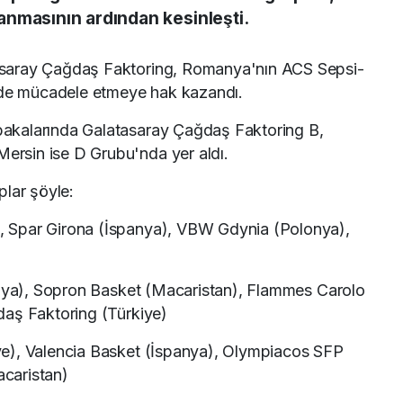
nmasının ardından kesinleşti.
saray Çağdaş Faktoring, Romanya'nın ACS Sepsi-
'nde mücadele etmeye hak kazandı.
akalarında Galatasaray Çağdaş Faktoring B,
rsin ise D Grubu'nda yer aldı.
plar şöyle:
 Spar Girona (İspanya), VBW Gdynia (Polonya),
alya), Sopron Basket (Macaristan), Flammes Carolo
daş Faktoring (Türkiye)
e), Valencia Basket (İspanya), Olympiacos SFP
caristan)