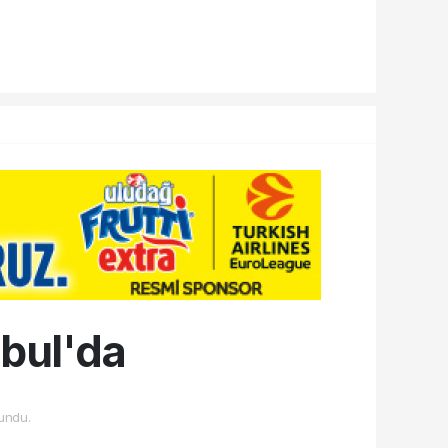
nbul'da
undu.