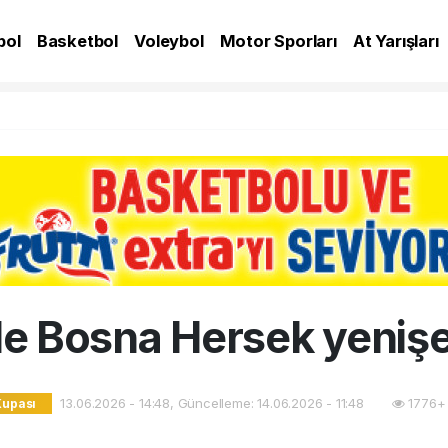
bol
Basketbol
Voleybol
Motor Sporları
At Yarışları
A
le Bosna Hersek yenişe
13.06.2026 - 14:48, Güncelleme: 14.06.2026 - 11:48
1776+ 
Kupası