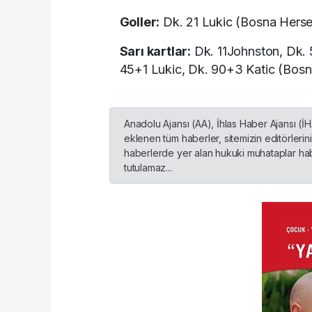
Goller:
Dk. 21 Lukic (Bosna Herse
Sarı kartlar:
Dk. 11Johnston, Dk. 
45+1 Lukic, Dk. 90+3 Katic (Bos
Anadolu Ajansı (AA), İhlas Haber Ajansı (İ
eklenen tüm haberler, sitemizin editörleri
haberlerde yer alan hukuki muhataplar habe
tutulamaz...