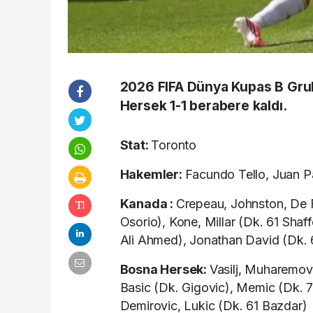
2026 FIFA Dünya Kupas B Gru
Hersek 1-1 berabere kaldı.
Stat:
Toronto
Hakemler:
Facundo Tello, Juan Pa
Kanada :
Crepeau, Johnston, De F
Osorio), Kone, Millar (Dk. 61 Shaf
Ali Ahmed), Jonathan David (Dk. 
Bosna Hersek:
Vasilj, Muharemovi
Basic (Dk. Gigovic), Memic (Dk. 74
Demirovic, Lukic (Dk. 61 Bazdar)