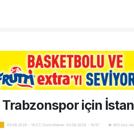
 Trabzonspor için İsta
05.08.2026 - 19:57, Güncelleme: 05.08.2026 - 19:57
692 kez ok