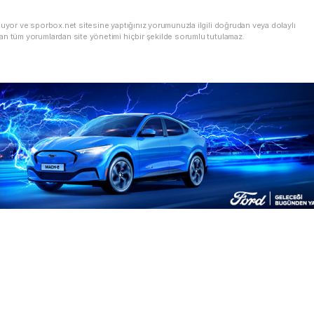
nuyor ve sporbox.net sitesine yaptığınız yorumunuzla ilgili doğrudan veya dolaylı
an tüm yorumlardan site yönetimi hiçbir şekilde sorumlu tutulamaz.