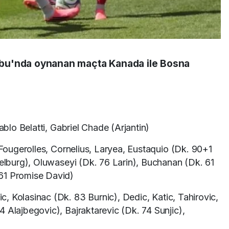
bu'nda oynanan maçta Kanada ile Bosna
blo Belatti, Gabriel Chade (Arjantin)
ougerolles, Cornelius, Laryea, Eustaquio (Dk. 90+1
felburg), Oluwaseyi (Dk. 76 Larin), Buchanan (Dk. 61
61 Promise David)
c, Kolasinac (Dk. 83 Burnic), Dedic, Katic, Tahirovic,
 Alajbegovic), Bajraktarevic (Dk. 74 Sunjic),