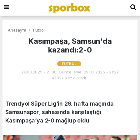
Anasayfa
Futbol
Kasımpaşa, Samsun'da
kazandı:2-0
FUTBOL
29.03.2025 - 21:00, Güncelleme: 29.03.2025 - 21:22
4782+ kez okundu.
Trendyol Süper Lig’in 29. hafta maçında
Samsunspor, sahasında karşılaştığı
Kasımpaşa’ya 2-0 mağlup oldu.