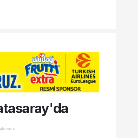
atasaray'da
okundu.