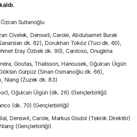
kaldı.
ı, Özcan Sultanoğlu
zan Civelek, Denswil, Carole, Abdulsamet Burak
Sarıarslan dk. 82), Dorukhan Toköz (Tuci dk. 60),
ehmet Eray Özbek dk. 90), Cardoso, Onugkha
reira, Goutas, Thalisson, Hanousek, Oğulcan Ülgün
 Göktan Gürpüz (Sinan Osmanoğlu dk. 66),
o, Niang (Zuzek dk. 83)
or), Oğulcan Ülgün (dk. 26) (Gençlerbirliği)
anco (dk. 70) (Gençlerbirliği)
lal, Denswil, Carole, Markus Gisdol (Teknik Direktör)
Niang (Gençlerbirliği)