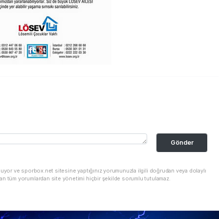
Gönder
nuyor ve sporbox.net sitesine yaptığınız yorumunuzla ilgili doğrudan veya dolaylı
an tüm yorumlardan site yönetimi hiçbir şekilde sorumlu tutulamaz.