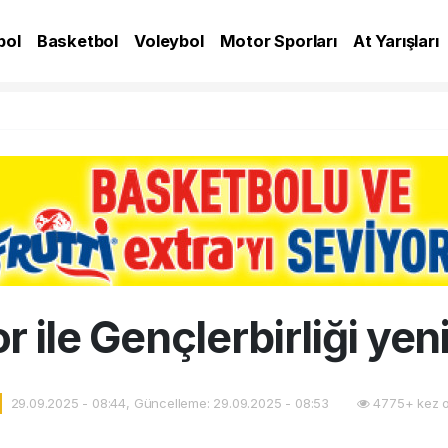
bol
Basketbol
Voleybol
Motor Sporları
At Yarışları
A
 ile Gençlerbirliği ye
29.09.2025 - 08:44, Güncelleme: 29.09.2025 - 08:53
4775+ kez 