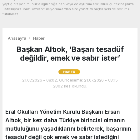
yaptığınız yorumunuzla ilgili doğrudan veya dolaylı tüm sorumluluğu tek başınıza
üstleniyorsunuz. Yazılan tüm yorumlardan site yönetimi hiçbir şekilde sorumlu
tutulamaz.
Anasayfa
Haber
Başkan Altıok, ‘Başarı tesadüf
değildir, emek ve sabır ister’
HABER
21.07.2026 - 08:02, Güncelleme: 21.07.2026 - 08:15
2802 kez okundu.
Eral Okulları Yönetim Kurulu Başkanı Ersan
Altıok, bir kez daha Türkiye birincisi olmanın
mutluluğunu yaşadıklarını belirterek, başarının
tesadüf değil çok emek ve sabır istediğini