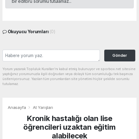
bir editörü sorumlu tutulamaz...
Okuyucu Yorumları
(0)
Gönder
Yorum yazarak Topluluk Kuralları’nı kabul etmiş bulunuyor ve sporbox.net sitesine
yaptığınız yorumunuzla ilgili doğrudan veya dolaylı tüm sorumluluğu tek başınıza
üstleniyorsunuz. Yazılan tüm yorumlardan site yönetimi hiçbir şekilde sorumlu
tutulamaz.
Anasayfa
At Yarışları
Kronik hastalığı olan lise
öğrencileri uzaktan eğitim
alabilecek