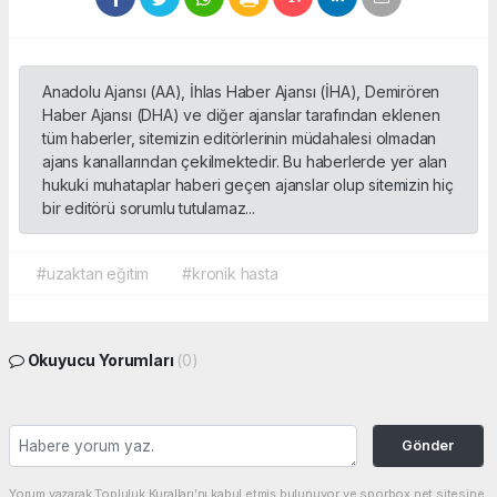
Anadolu Ajansı (AA), İhlas Haber Ajansı (İHA), Demirören
Haber Ajansı (DHA) ve diğer ajanslar tarafından eklenen
tüm haberler, sitemizin editörlerinin müdahalesi olmadan
ajans kanallarından çekilmektedir. Bu haberlerde yer alan
hukuki muhataplar haberi geçen ajanslar olup sitemizin hiç
bir editörü sorumlu tutulamaz...
#uzaktan eğitim
#kronik hasta
Okuyucu Yorumları
(0)
Gönder
Yorum yazarak Topluluk Kuralları’nı kabul etmiş bulunuyor ve sporbox.net sitesine