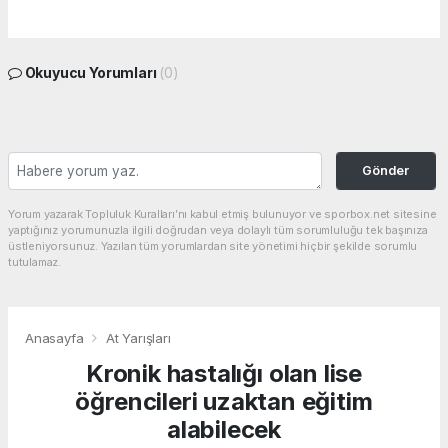
Okuyucu Yorumları
(0)
Gönder
Yorum yazarak Topluluk Kuralları’nı kabul etmiş bulunuyor ve sporbox.net sitesine
yaptığınız yorumunuzla ilgili doğrudan veya dolaylı tüm sorumluluğu tek başınıza
üstleniyorsunuz. Yazılan tüm yorumlardan site yönetimi hiçbir şekilde sorumlu
tutulamaz.
Anasayfa
At Yarışları
Kronik hastalığı olan lise
öğrencileri uzaktan eğitim
alabilecek