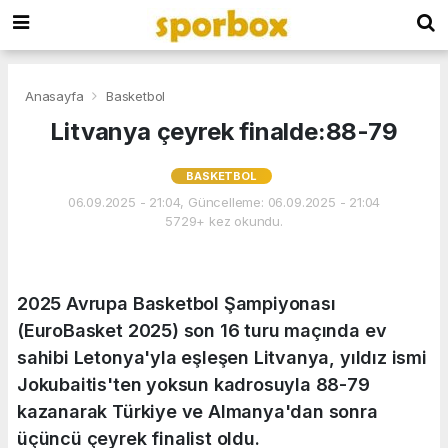
Anasayfa
Basketbol
Litvanya çeyrek finalde:88-79
BASKETBOL
06.09.2025 - 21:04, Güncelleme: 06.09.2025 - 21:04
5729+ kez okundu.
2025 Avrupa Basketbol Şampiyonası
(EuroBasket 2025) son 16 turu maçında ev
sahibi Letonya'yla eşleşen Litvanya, yıldız ismi
Jokubaitis'ten yoksun kadrosuyla 88-79
kazanarak Türkiye ve Almanya'dan sonra
üçüncü çeyrek finalist oldu.