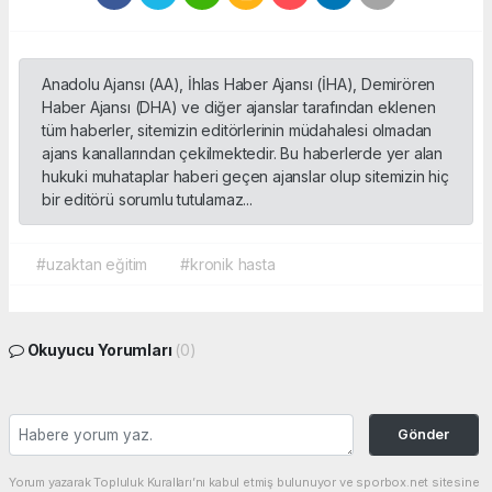
Anadolu Ajansı (AA), İhlas Haber Ajansı (İHA), Demirören
Haber Ajansı (DHA) ve diğer ajanslar tarafından eklenen
tüm haberler, sitemizin editörlerinin müdahalesi olmadan
ajans kanallarından çekilmektedir. Bu haberlerde yer alan
hukuki muhataplar haberi geçen ajanslar olup sitemizin hiç
bir editörü sorumlu tutulamaz...
#uzaktan eğitim
#kronik hasta
Okuyucu Yorumları
(0)
Gönder
Yorum yazarak Topluluk Kuralları’nı kabul etmiş bulunuyor ve sporbox.net sitesine