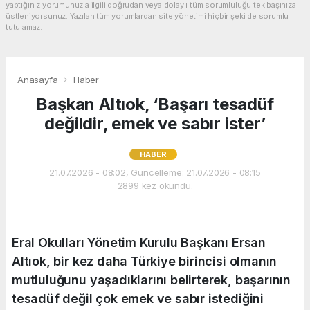
yaptığınız yorumunuzla ilgili doğrudan veya dolaylı tüm sorumluluğu tek başınıza
üstleniyorsunuz. Yazılan tüm yorumlardan site yönetimi hiçbir şekilde sorumlu
tutulamaz.
Anasayfa
Haber
Başkan Altıok, ‘Başarı tesadüf
değildir, emek ve sabır ister’
HABER
21.07.2026 - 08:02, Güncelleme: 21.07.2026 - 08:15
2899 kez okundu.
Eral Okulları Yönetim Kurulu Başkanı Ersan
Altıok, bir kez daha Türkiye birincisi olmanın
mutluluğunu yaşadıklarını belirterek, başarının
tesadüf değil çok emek ve sabır istediğini