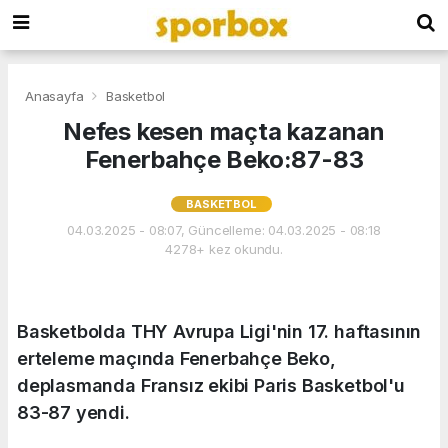
Anasayfa
Basketbol
Nefes kesen maçta kazanan
Fenerbahçe Beko:87-83
BASKETBOL
04.03.2025 - 08:07, Güncelleme: 04.03.2025 - 08:18
4278+ kez okundu.
Basketbolda THY Avrupa Ligi'nin 17. haftasının
erteleme maçında Fenerbahçe Beko,
deplasmanda Fransız ekibi Paris Basketbol'u
83-87 yendi.