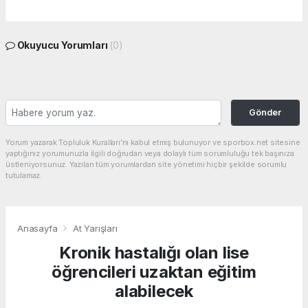
Okuyucu Yorumları
(0)
Gönder
Yorum yazarak Topluluk Kuralları’nı kabul etmiş bulunuyor ve sporbox.net sitesine
yaptığınız yorumunuzla ilgili doğrudan veya dolaylı tüm sorumluluğu tek başınıza
üstleniyorsunuz. Yazılan tüm yorumlardan site yönetimi hiçbir şekilde sorumlu
tutulamaz.
Anasayfa
At Yarışları
Kronik hastalığı olan lise
öğrencileri uzaktan eğitim
alabilecek