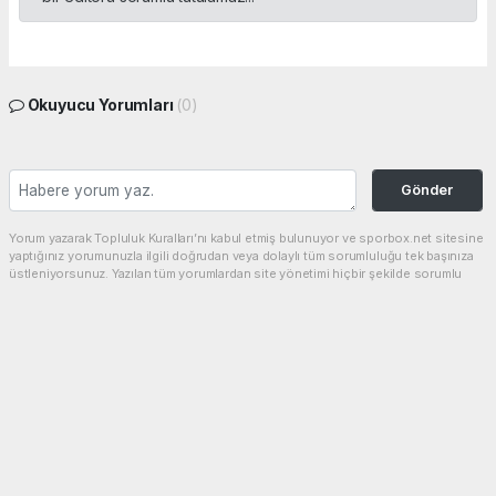
Okuyucu Yorumları
(0)
Gönder
Yorum yazarak Topluluk Kuralları’nı kabul etmiş bulunuyor ve sporbox.net sitesine
yaptığınız yorumunuzla ilgili doğrudan veya dolaylı tüm sorumluluğu tek başınıza
üstleniyorsunuz. Yazılan tüm yorumlardan site yönetimi hiçbir şekilde sorumlu
tutulamaz.
haber paketi
haber scripti
haber yazılımı
Tüm hakları saklı tutulmaktadır.Copyright 2026©
Haber Yazılımı:
Web Aksiyon ®